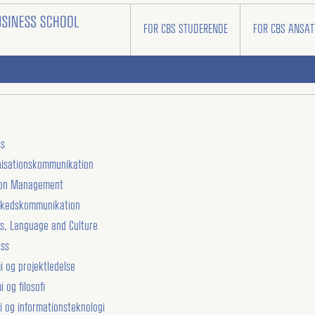
FOR CBS STUDERENDE
FOR CBS ANSAT
ss
anisationskommunikation
ation Management
markedskommunikation
ss, Language and Culture
ess
i og projektledelse
 og filosofi
i og informationsteknologi