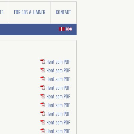
TE
FOR CBS ALUMNER
KONTAKT
Hent som PDF
Hent som PDF
Hent som PDF
Hent som PDF
Hent som PDF
Hent som PDF
Hent som PDF
Hent som PDF
Hent som PDF