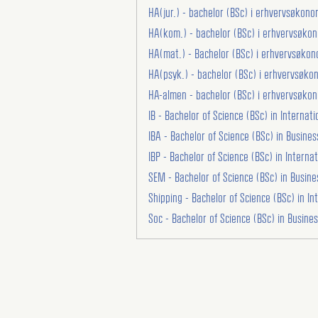
HA(jur.) - bachelor (BSc) i erhvervsøkono
HA(kom.) - bachelor (BSc) i erhvervsøko
HA(mat.) - Bachelor (BSc) i erhvervsøko
HA(psyk.) - bachelor (BSc) i erhvervsøko
HA-almen - bachelor (BSc) i erhvervsøko
IB - Bachelor of Science (BSc) in Internat
IBA - Bachelor of Science (BSc) in Busine
IBP - Bachelor of Science (BSc) in Internat
SEM - Bachelor of Science (BSc) in Busi
Shipping - Bachelor of Science (BSc) in In
Soc - Bachelor of Science (BSc) in Busine