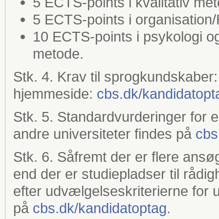
5 ECTS-points i kvalitativ m
5 ECTS-points i organis
10 ECTS-points i psykologi og/
metode.
Stk. 4. Krav til sprogkundskaber
hjemmeside:
cbs.dk/kandidatopt
Stk. 5. Standardvurderinger for
andre universiteter findes på
cbs
Stk. 6. Såfremt der er flere an
end der er studiepladser til råd
efter udvælgelseskriterierne for u
på
cbs.dk/kandidatoptag
.