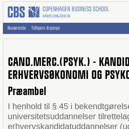
Nuværende
Tidligere årgange
CAND.MERC.(PSYK.) - KANDI
ERHVERVSØKONOMI OG PSYKO
Præambel
I henhold til § 45 i bekendtgøre
universitetsuddannelser tilrettela
erhvervskandidatuddannelser (u