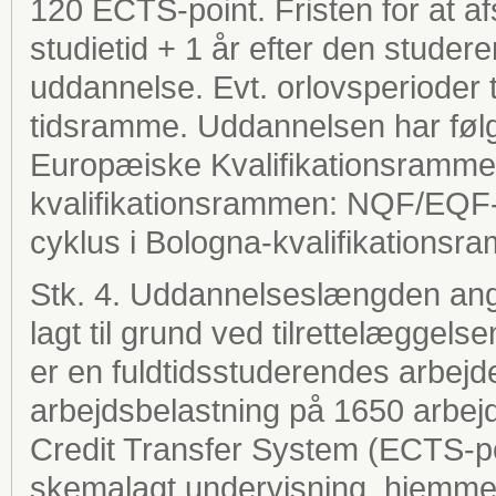
120 ECTS-point. Fristen for at a
studietid + 1 år efter den stude
uddannelse. Evt. orlovsperioder 
tidsramme. Uddannelsen har følg
Europæiske Kvalifikationsramme 
kvalifikationsrammen: NQF/EQF-
cyklus i Bologna-kvalifikationsr
Stk. 4. Uddannelseslængden angi
lagt til grund ved tilrettelæggel
er en fuldtidsstuderendes arbejde i
arbejdsbelastning på 1650 arbejd
Credit Transfer System (ECTS-po
skemalagt undervisning, hjemmefo