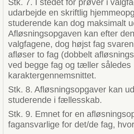
Stk. 7. I stedet for prøver i val
udarbejde en skriftlig hjemmeop
studerende kan dog maksimalt u
Afløsningsopgaven kan efter den 
valgfagene, dog højst fag svaren
afløser to fag (dobbelt afløsnin
ved begge fag og tæller således
karaktergennemsnittet.
Stk. 8. Afløsningsopgaver kan uda
studerende i fællesskab.
Stk. 9. Emnet for en afløsnings
fagansvarlige for det/de fag, hvo