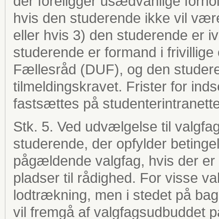
der foreligger usædvanlige forho
hvis den studerende ikke vil være 
eller hvis 3) den studerende er iv
studerende er formand i frivilli
Fællesråd (DUF), og den studerend
tilmeldingskravet. Frister for i
fastsættes på studenterintranette
Stk. 5. Ved udvælgelse til valgf
studerende, der opfylder betinge
pågældende valgfag, hvis der er f
pladser til rådighed. For visse 
lodtrækning, men i stedet på bag
vil fremgå af valgfagsudbuddet p