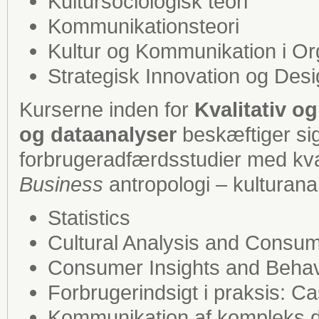
Kultursociologisk teori
Kommunikationsteori
Kultur og Kommunikation i Or
Strategisk Innovation og Des
Kurserne inden for
Kvalitativ o
og
dataanalyser
beskæftiger s
forbrugeradfærdsstudier med kva
Business
antropologi – kulturanal
Statistics
Cultural Analysis and Consum
Consumer Insights and Behav
Forbrugerindsigt i praksis: C
Kommunikation af kompleks d