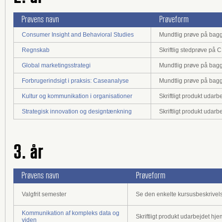
Prøvens navn
Prøveform
Consumer Insight and Behavioral Studies
Mundtlig prøve på baggr
Regnskab
Skriftlig stedprøve på
Global marketingsstrategi
Mundtlig prøve på baggr
Forbrugerindsigt i praksis: Caseanalyse
Mundtlig prøve på baggr
Kultur og kommunikation i organisationer
Skriftligt produkt udar
Strategisk innovation og designtænkning
Skriftligt produkt udar
3. år
Prøvens navn
Prøveform
Valgfrit semester
Se den enkelte kursusbeskrivel
Kommunikation af kompleks data og
Skriftligt produkt udarbejdet h
viden