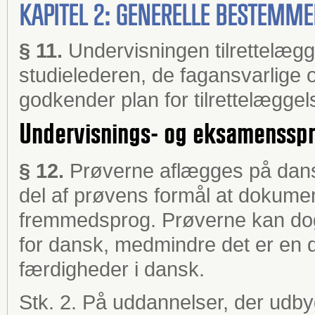
KAPITEL 2: GENERELLE BESTEMM
§ 11.
Undervisningen tilrettelæg
studielederen, de fagansvarlige
godkender plan for tilrettelæggel
Undervisnings- og eksamenssp
§ 12.
Prøverne aflægges på dansk
del af prøvens formål at dokume
fremmedsprog. Prøverne kan dog
for dansk, medmindre det er en 
færdigheder i dansk.
Stk. 2. På uddannelser, der udby