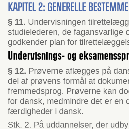
KAPITEL 2: GENERELLE BESTEMM
§ 11.
Undervisningen tilrettelæg
studielederen, de fagansvarlige
godkender plan for tilrettelæggel
Undervisnings- og eksamenssp
§ 12.
Prøverne aflægges på dansk
del af prøvens formål at dokume
fremmedsprog. Prøverne kan dog
for dansk, medmindre det er en 
færdigheder i dansk.
Stk. 2. På uddannelser, der udby