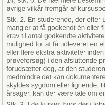
14, stk. 6. De nærmere bestemme
øvrige vilkår fremgår af kursusb
Stk. 2. En studerende, der efter ud
mangler at få godkendt én eller fler
krav til antal godkendte aktivitete
mulighed for at få udleveret en el
eller flere ekstra aktiviteter in
prøveforsøg) i den afsluttende prø
forudsætter dog, at den studerende
medmindre det kan dokumenteres
skyldes sygdom eller lignende. H
årsager, kan der være tale om en
Stk. 3. I de kurser, hvor der i løbe