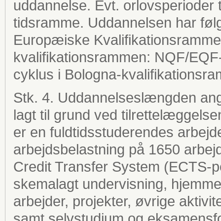
uddannelse. Evt. orlovsperioder 
tidsramme. Uddannelsen har følg
Europæiske Kvalifikationsramme 
kvalifikationsrammen: NQF/EQF-n
cyklus i Bologna-kvalifikationsr
Stk. 4. Uddannelseslængden angi
lagt til grund ved tilrettelæggel
er en fuldtidsstuderendes arbejde i
arbejdsbelastning på 1650 arbejd
Credit Transfer System (ECTS-po
skemalagt undervisning, hjemmefo
arbejder, projekter, øvrige aktivi
samt selvstudium og eksamensfo