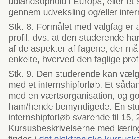
udlandsophold i Europa, eller et
gennem udveksling og/eller inter
Stk. 8. Formålet med valgfag er 
profil, dvs. at den studerende h
af de aspekter af fagene, der må
enkelte, hvorved den faglige prof
Stk. 9. Den studerende kan vælge 
med et internshipforløb. Et sådan
med en værtsorganisation, og god
ham/hende bemyndigede. En stu
internshipforløb svarende til 15,
Kursusbeskrivelserne med læri
findes i
det elektroniske kursusk