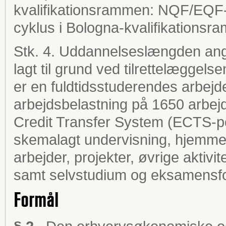
kvalifikationsrammen: NQF/EQF-n
cyklus i Bologna-kvalifikationsr
Stk. 4. Uddannelseslængden angi
lagt til grund ved tilrettelæggel
er en fuldtidsstuderendes arbejde i
arbejdsbelastning på 1650 arbejd
Credit Transfer System (ECTS-po
skemalagt undervisning, hjemmefo
arbejder, projekter, øvrige aktivi
samt selvstudium og eksamensfo
Formål