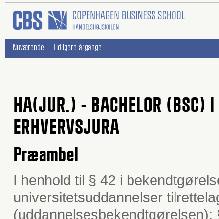
Nuværende
Tidligere årgange
HA(JUR.) - BACHELOR (BSC)
ERHVERVSJURA
Præambel
I henhold til § 42 i bekendtgørel
universitetsuddannelser tilrettela
(uddannelsesbekendtgørelsen); § 