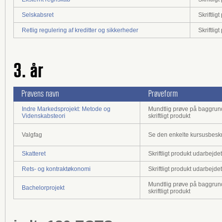
Selskabsret
Skriftli
Retlig regulering af kreditter og sikkerheder
Skriftli
3. år
Prøvens navn
Prøveform
Indre Markedsprojekt: Metode og
Mundtlig prøve på baggrun
Videnskabsteori
skriftligt produkt
Valgfag
Se den enkelte kursusbeskr
Skatteret
Skriftligt produkt udarbejd
Rets- og kontraktøkonomi
Skriftligt produkt udarbejd
Mundtlig prøve på baggrun
Bachelorprojekt
skriftligt produkt