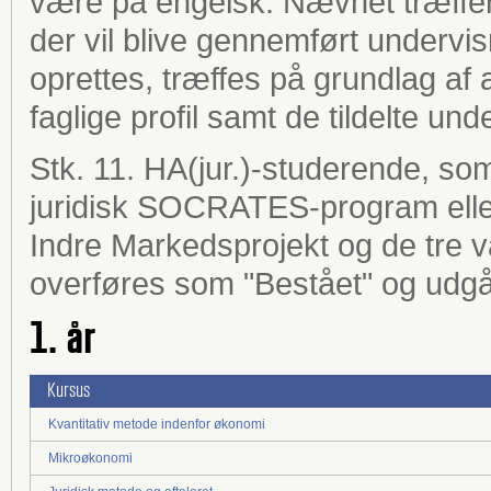
være på engelsk. Nævnet træffer å
der vil blive gennemført undervis
oprettes, træffes på grundlag af a
faglige profil samt de tildelte un
Stk. 11. HA(jur.)-studerende, s
juridisk SOCRATES-program eller 
Indre Markedsprojekt og de tre 
overføres som "Bestået" og udg
1. år
Kursus
Kvantitativ metode indenfor økonomi
Mikroøkonomi