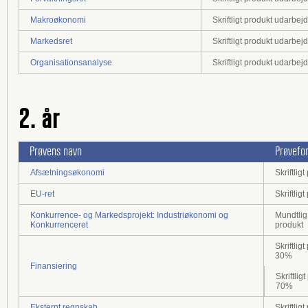
Makroøkonomi
Skriftligt produkt udarbe
Markedsret
Skriftligt produkt udarbe
Organisationsanalyse
Skriftligt produkt udarbe
2. år
Prøvens navn
Prøvefo
Afsætningsøkonomi
Skriftli
EU-ret
Skriftli
Konkurrence- og Markedsprojekt: Industriøkonomi og
Mundtlig 
Konkurrenceret
produkt
Skriftli
30%
Finansiering
Skriftli
70%
Eksternt regnskab
Skriftli