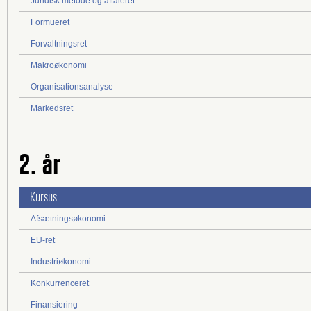
Juridisk metode og aftaleret
Formueret
Forvaltningsret
Makroøkonomi
Organisationsanalyse
Markedsret
2. år
Kursus
Afsætningsøkonomi
EU-ret
Industriøkonomi
Konkurrenceret
Finansiering