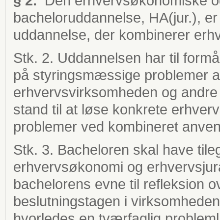
§ 2.
Den erhvervsøkonomiske og
bacheloruddannelse, HA(jur.), er 
uddannelse, der kombinerer erh
Stk. 2. Uddannelsen har til form
på styringsmæssige problemer af 
erhvervsvirksomheden og andre o
stand til at løse konkrete erhve
problemer ved kombineret anvend
Stk. 3. Bacheloren skal have tile
erhvervsøkonomi og erhvervsjur
bachelorens evne til refleksion o
beslutningstagen i virksomheden
hvorledes en tværfaglig problem