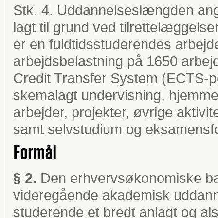
Stk. 4. Uddannelseslængden angi
lagt til grund ved tilrettelæggel
er en fuldtidsstuderendes arbejde i
arbejdsbelastning på 1650 arbejd
Credit Transfer System (ECTS-po
skemalagt undervisning, hjemmefo
arbejder, projekter, øvrige aktivi
samt selvstudium og eksamensfo
Formål
§ 2.
Den erhvervsøkonomiske ba
videregående akademisk uddannels
studerende et bredt anlagt og als