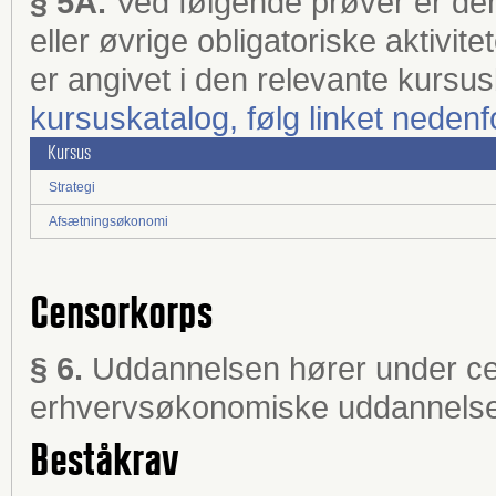
§ 5A.
Ved følgende prøver er de
eller øvrige obligatoriske aktivi
er angivet i den relevante kursu
kursuskatalog, følg linket nedenf
Kursus
Strategi
Afsætningsøkonomi
Censorkorps
§ 6.
Uddannelsen hører under ce
erhvervsøkonomiske uddannels
Beståkrav