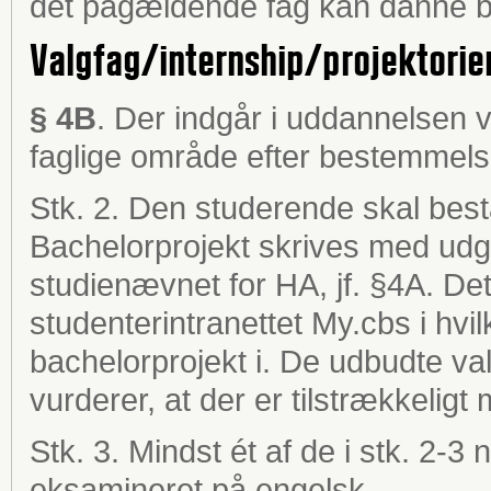
det pågældende fag kan danne ba
Valgfag/internship/projektorie
§ 4B
. Der indgår i uddannelsen va
faglige område efter bestemmelse
Stk. 2. Den studerende skal bes
Bachelorprojekt skrives med udg
studienævnet for HA, jf. §4A. De
studenterintranettet My.cbs i hvil
bachelorprojekt i. De udbudte va
vurderer, at der er tilstrækkeligt 
Stk. 3. Mindst ét af de i stk. 2-
eksamineret på engelsk.