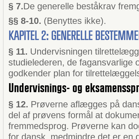
§ 7.
De generelle beståkrav fremg
§§ 8-10.
(Benyttes ikke).
KAPITEL 2: GENERELLE BESTEMM
§ 11.
Undervisningen tilrettelæg
studielederen, de fagansvarlige
godkender plan for tilrettelæggel
Undervisnings- og eksamenssp
§ 12.
Prøverne aflægges på dansk
del af prøvens formål at dokume
fremmedsprog. Prøverne kan dog
for dansk, medmindre det er en 