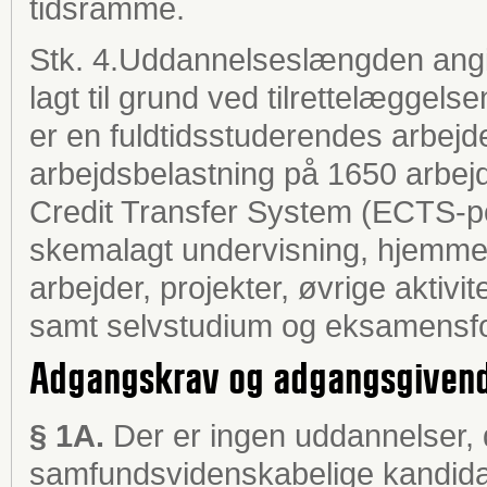
tidsramme.
Stk. 4.Uddannelseslængden angiv
lagt til grund ved tilrettelæggel
er en fuldtidsstuderendes arbejde i
arbejdsbelastning på 1650 arbejd
Credit Transfer System (ECTS-po
skemalagt undervisning, hjemmefo
arbejder, projekter, øvrige aktivi
samt selvstudium og eksamensfo
Adgangskrav og adgangsgivend
§ 1A.
Der er ingen uddannelser, d
samfundsvidenskabelige kandidat