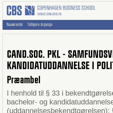
Nuværende
Tidligere årgange
CAND.SOC. PKL - SAMFUNDSV
KANDIDATUDDANNELSE I POL
Præambel
I henhold til § 33 i bekendtgøre
bachelor- og kandidatuddannelse
(uddannelsesbekendtgørelsen); § 2