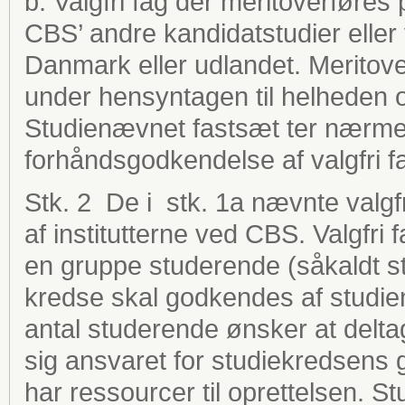
b. Valgfri fag der meritoverføres
CBS’ andre kandidatstudier eller
Danmark eller udlandet. Meritov
under hensyntagen til helheden 
Studienævnet fastsæt ter nærme
forhåndsgodkendelse af valgfri fa
Stk. 2 De i stk. 1a nævnte valgfr
af institutterne ved CBS. Valgfri 
en gruppe studerende (såkaldt st
kredse skal godkendes af studienæ
antal studerende ønsker at delta
sig ansvaret for studiekredsens
har ressourcer til oprettelsen.