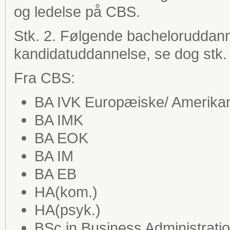
og ledelse på CBS.
Stk. 2. Følgende bacheloruddann
kandidatuddannelse, se dog stk. 
Fra CBS:
BA IVK Europæiske/ Amerikan
BA IMK
BA EOK
BA IM
BA EB
HA(kom.)
HA(psyk.)
BSc in Business Administrati