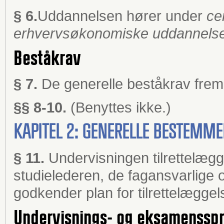
§ 6.
Uddannelsen hører under
ce
erhvervsøkonomiske uddannelse
Beståkrav
§ 7.
De generelle beståkrav fremg
§§ 8-10
.
(Benyttes ikke.)
KAPITEL 2: GENERELLE BESTEMM
§ 11.
Undervisningen tilrettelæg
studielederen, de fagansvarlige
godkender plan for tilrettelæggel
Undervisnings- og eksamenssp