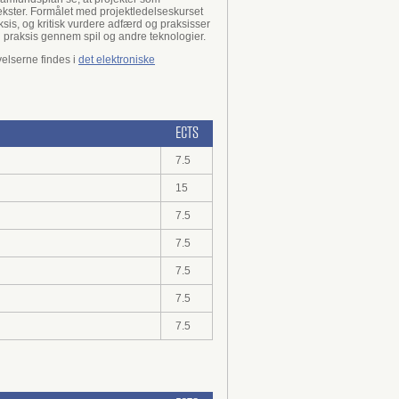
tekster. Formålet med projektledelseskurset
ksis, og kritisk vurdere adfærd og praksisser
 praksis gennem spil og andre teknologier.
elserne findes i
det elektroniske
ECTS
7.5
15
7.5
7.5
7.5
7.5
7.5