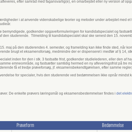
afleveres, efter samråd med fagansvarlig(e), en omarbejdet eller ny version af opg
rdigheder i at anvende videnskabelige teorier og metoder under arbejdet med et f
udieår.
de bemyndigede, godkender opgaveformuleringen for kandidatspecialet og fastsætter
 af den studerende. Tilmelding til kandidatspecialet skal ske senest den 15. nove
den 15. maj på den studerendes 4. semester, og framelding kan ikke finde sted, når k
uderende brugt et eksamensforsøg, medmindre der er dispenseret i medfør af § 14, stk
pecialet inden for den i stk. 3 fastsatte frist, godkender studielederen, eller den 
 samme emneområde, og fastsætter samtidig hermed en ny afleveringsfrist på tre m
tuderende få et tredje prøveforsøg, jf. eksamensbekendtgørelsen, efter samme regle
 anvendelse for specialer, hvis den studerende ved bedømmelsen ikke opnår mindst k
ver. De enkelte prøvers læringsmål og eksamensbestemmelser findes i
det elekt
Prøveform
Bedømmelse