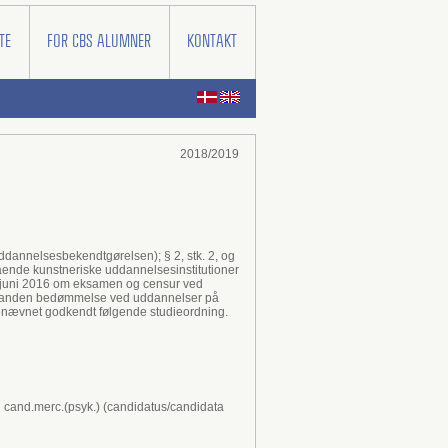
TE
FOR CBS ALUMNER
KONTAKT
2018/2019
ddannelsesbekendtgørelsen); § 2, stk. 2, og
gående kunstneriske uddannelsesinstitutioner
. juni 2016 om eksamen og censur ved
 og anden bedømmelse ved uddannelser på
ienævnet godkendt følgende studieordning.
 cand.merc.(psyk.) (candidatus/candidata