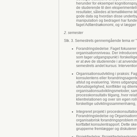
herunder for eksempel kognitionspsy
de studerende til den eksperimentelle
resultater, således at tematikkerne 
gode data og hvordan disse underbyg
manipulation og bedrageri har funde
faget Adfærdsøkonomi, og vi lægge
2. semester
Stk. 3. Semestrets gennemgående tema er ”f
Forandringsledelse: Faget fokuserer
organisationsniveau. Der introducere
som tager udgangspunkt i forskellige
er at øve de studerende i at anvende 
semestrets andet kursus: Interventio
Organisationsudvikling i praksis: F
konsulentens eller forandringsagente
afslut og evaluering. Vores udgangs
uforudsigelighed, konflikter og dilem
organisationsudviklingsmetoder, samti
processkonsultativ tilgang, hvor rel
klientrelationen og over sin egen ro
forskellige udviklingssammenhæng, sk
Integreret projekt i proceskonsultati
Forandringsledelse og Organisationsud
organisatorisk forandringsproblem me
kortfattet konsulentrapport. Dette s
grupperne fremlægger og diskuterer 
Projektledelse: Projektledelseskom