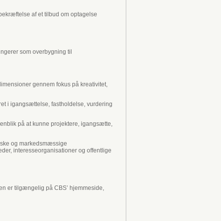
bekræftelse af et tilbud om optagelse
ngerer som overbygning til
dimensioner gennem fokus på kreativitet,
t i igangsættelse, fastholdelse, vurdering
enblik på at kunne projektere, igangsætte,
toriske og markedsmæssige
er, interesseorganisationer og offentlige
Den er tilgængelig på CBS’ hjemmeside,