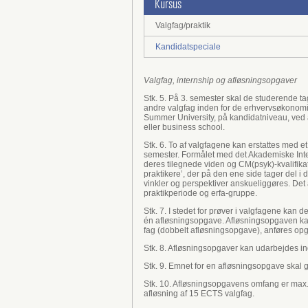
Kursus
Valgfag/praktik
Kandidatspeciale
Valgfag, internship og afløsningsopgaver
Stk. 5. På 3. semester skal de studerende t
andre valgfag inden for de erhvervsøkonom
Summer University, på kandidatniveau, ved a
eller business school.
Stk. 6. To af valgfagene kan erstattes med e
semester. Formålet med det Akademiske Inte
deres tilegnede viden og CM(psyk)-kvalifikat
praktikere’, der på den ene side tager del 
vinkler og perspektiver anskueliggøres. Det
praktikperiode og erfa-gruppe.
Stk. 7. I stedet for prøver i valgfagene k
én afløsningsopgave. Afløsningsopgaven kan e
fag (dobbelt afløsningsopgave), anføres op
Stk. 8. Afløsningsopgaver kan udarbejdes ind
Stk. 9. Emnet for en afløsningsopgave skal g
Stk. 10. Afløsningsopgavens omfang er max. 
afløsning af 15 ECTS valgfag.