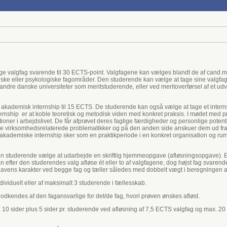
age valgfag svarende til 30 ECTS-point. Valgfagene kan vælges blandt de af cand.me
iske eller psykologiske fagområder. Den studerende kan vælge at tage sine valgf
ndre danske universiteter som meritstuderende, eller ved meritoverførsel af et ud
t akademisk internship til 15 ECTS. De studerende kan også vælge at tage et intern
rnship er at koble teoretisk og metodisk viden med konkret praksis. I mødet med p
ioner i arbejdslivet. De får afprøvet deres faglige færdigheder og personlige potenti
i de virksomhedsrelaterede problematikker og på den anden side anskuer dem ud fra
 akademiske internship sker som en praktikperiode i en konkret organisation og ru
an den studerende vælge at udarbejde en skriftlig hjemmeopgave (afløsningsopgave)
fter den studerendes valg afløse ét eller to af valgfagene, dog højst fag svarende 
gavens karakter ved begge fag og tæller således med dobbelt vægt i beregningen a
ividuelt eller af maksimalt 3 studerende i fællesskab.
odkendes af den fagansvarlige for det/de fag, hvori prøven ønskes afløst.
10 sider plus 5 sider pr. studerende ved afløsning af 7,5 ECTS valgfag og max. 20 