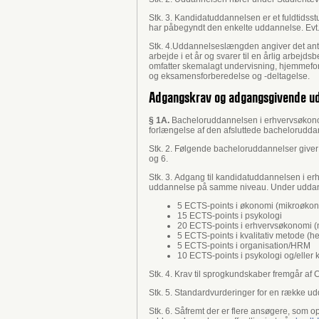
Stk. 3. Kandidatuddannelsen er et fuldtidsst
har påbegyndt den enkelte uddannelse. Evt.
Stk. 4.Uddannelseslængden angiver det antal
arbejde i et år og svarer til en årlig arbej
omfatter skemalagt undervisning, hjemmeforbe
og eksamensforberedelse og -deltagelse.
Adgangskrav og adgangsgivende u
§ 1A.
Bacheloruddannelsen i erhvervsøkonomi
forlængelse af den afsluttede bachelorudd
Stk. 2. Følgende bacheloruddannelser giver 
og 6.
Stk. 3. Adgang til kandidatuddannelsen i e
uddannelse på samme niveau. Under uddannel
5 ECTS-points i økonomi (mikroøkono
15 ECTS-points i psykologi
20 ECTS-points i erhvervsøkonomi (ma
5 ECTS-points i kvalitativ metode (
5 ECTS-points i organisation
10 ECTS-points i psykologi og/eller 
Stk. 4. Krav til sprogkundskaber fremgår a
Stk. 5. Standardvurderinger for en række ud
Stk. 6. Såfremt der er flere ansøgere, som o