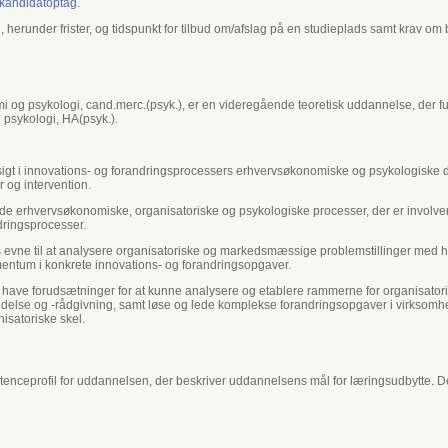
/kandidatoptag
.
herunder frister, og tidspunkt for tilbud om/afslag på en studieplads samt krav om 
og psykologi, cand.merc.(psyk.), er en videregående teoretisk uddannelse, der fu
psykologi, HA(psyk.).
dsigt i innovations- og forandringsprocessers erhvervsøkonomiske og psykologiske 
 og intervention.
de erhvervsøkonomiske, organisatoriske og psykologiske processer, der er involvere
dringsprocesser.
s evne til at analysere organisatoriske og markedsmæssige problemstillinger med h
entum i konkrete innovations- og forandringsopgaver.
den have forudsætninger for at kunne analysere og etablere rammerne for organisa
delse og -rådgivning, samt løse og lede komplekse forandringsopgaver i virksomhed
nisatoriske skel.
nceprofil for uddannelsen, der beskriver uddannelsens mål for læringsudbytte. 