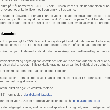
udium på 2 år normeret til 120 ECTS-point. Fristen for at afslutte uddannelsen er no
 orlovsperioder tæller ikke med i den angivne tidsramme.
 studenterårsværk, der er lagt til grund ved tilrettelæggelsen af uddannelsen. Et 
dsbelastning på 1650 arbejdstimer svarende til 60 point i European Credit Transfer 
redelse, udarbejdelse af skriftlige arbejder, projekter, øvrige aktiviteter i forbi
ddannelser
 og psykologi fra CBS giver ret til optagelse på kandidatuddannelsen i erhvervs
annelse, uanset om der er fastsat adgangsbegrænsning på kandidatuddannelsen.
i øvrigt adgang til denne kandidatuddannelse: Ansøgere med hovedfag i erhvervsøko
rhvervsøkonomi og psykologi forudsætter en relevant bacheloruddannelse eller and
sen skal ansøgeren i tilstrækkelig grad ud fra en samlet, individuel vurdering 
mi, makroøkonomi, international økonomi og lign.)
rkedsføring, strategi, regnskab, finansiering, økonomi, statistik, organisation, mm
herunder psykologisk metode)
/HRM
kommunikation og/eller kvalitativ metode.
f CBS’ hjemmeside:
cbs.dk/kandidatoptag
.
dannelser ved CBS eller andre universiteter findes på
cbs.dk/kandidatoptag
.
pfylder adgangskravene, end der er studiepladser til rådighed, sker udvælgelsen af