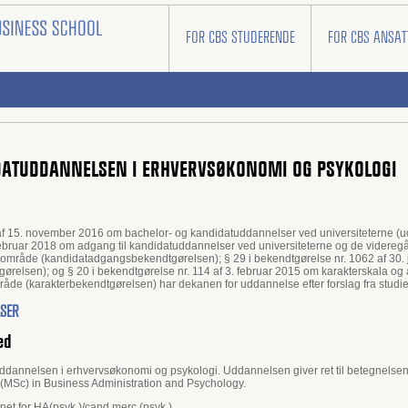
FOR CBS STUDERENDE
FOR CBS ANSAT
IDATUDDANNELSEN I ERHVERVSØKONOMI OG PSYKOLOGI
8 af 15. november 2016 om bachelor- og kandidatuddannelser ved universiteterne (u
2. februar 2018 om adgang til kandidatuddannelser ved universiteterne og de videre
 område (kandidatadgangsbekendtgørelsen); § 29 i bekendtgørelse nr. 1062 af 30
ørelsen); og § 20 i bekendtgørelse nr. 114 af 3. februar 2015 om karakterskala
åde (karakterbekendtgørelsen) har dekanen for uddannelse efter forslag fra stud
LSER
ed
annelsen i erhvervsøkonomi og psykologi. Uddannelsen giver ret til betegnelsen
 (MSc) in Business Administration and Psychology.
et for HA(psyk.)/cand.merc.(psyk.).