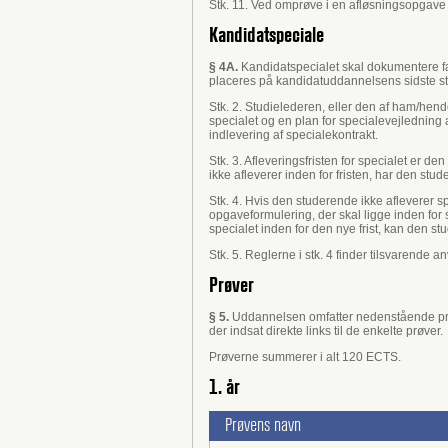
Stk. 11. Ved omprøve i en afløsningsopgave 
Kandidatspeciale
§ 4A.
Kandidatspecialet skal dokumentere fæ
placeres på kandidatuddannelsens sidste st
Stk. 2. Studielederen, eller den af ham/hen
specialet og en plan for specialevejledning
indlevering af specialekontrakt.
Stk. 3. Afleveringsfristen for specialet er 
ikke afleverer inden for fristen, har den st
Stk. 4. Hvis den studerende ikke afleverer s
opgaveformulering, der skal ligge inden for
specialet inden for den nye frist, kan den s
Stk. 5. Reglerne i stk. 4 finder tilsvarende
Prøver
§ 5.
Uddannelsen omfatter nedenstående prø
der indsat direkte links til de enkelte prøver.
Prøverne summerer i alt 120 ECTS.
1. år
Prøvens navn