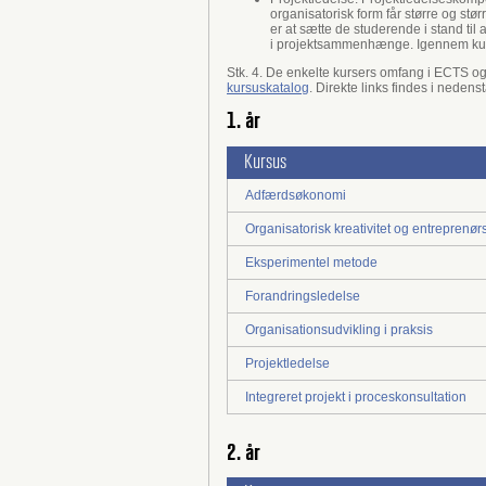
organisatorisk form får større og stø
er at sætte de studerende i stand til
i projektsammenhænge. Igennem kurse
Stk. 4. De enkelte kursers omfang i ECTS o
kursuskatalog
. Direkte links findes i neden
1. år
Kursus
Adfærdsøkonomi
Organisatorisk kreativitet og entreprenø
Eksperimentel metode
Forandringsledelse
Organisationsudvikling i praksis
Projektledelse
Integreret projekt i proceskonsultation
2. år