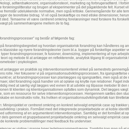
kologi, adfærdsøkonomi, organisationsteori, marketing og forbrugeradfærd. I forbi
 forskningslitteratur og brugen af eksperimenter på det pågældende felt. Kurset vil 
ikke fremstår udelukkende normative, men også kritiske. Gennemgående for alle tem
ger de teoretiske bidrag. Vi vil også beskæftige os med etiske dimensioner, her
t sted. Temaerne vil være centreret omkring forelæsninger med forskere fra forske
r vægt på sammenhængene mellem de to fag.
orandringsprocesser” og består af følgende fag:
 på forandringsbegrebet og hvordan organisatorisk forandring kan håndteres og ana
s klassiske og nyere forandringsteorier (som bl.a. bygger på forskellige aspekter
 typer forandringsprocesser, fx fusioner, downsizing, implementering af nye arbejd
teori og metode til at anlægge en reflekterende, analytisk tilgang til organisatorisk
nsmetoder i psykologien.
aget anlægger en praktisk og interventionsorienteret vinkel på semestrets gennemg
ns rolle. Her fokuserer vi på organisationsudviklingsprocessen, fra igangsættelse o
punkt er, at forandringsprocesser kan planlægges og igangsættes, men også at de
maer, idet forandring også handler om at opløse og knytte nye relationer. Faget indeh
dig med at særlig vigt lægges ved evnen til at udvikle og tilpasse metoder til den 
ationen til klienten og klientorganisationen opfattes som dynamisk. Det lægges vægt 
lle, som en ressource for selve interventionsprocessen. Herigennem sættes den stude
abe en konstruktiv rolle, fra hvilken et organisationsudviklingsforløb kan tilrett
on: Miniprojektet er centreret omkring en konkret selvvalgt empirisk case og trækker
vikling i praksis. Formålet med det integrerede projektarbejde er at koble identifi
d udformning af en argumenteret interventionsplan. Samtidig er det formålet at op
ker dels gennem et gruppebaseret projektarbejde omkring en selvvalgt empirisk cas
de konkrete problemstillinger med feedback fra underviser.
petencer er vigtige i mange typer ledelsessammenhænge. Samtidig kan man på et s