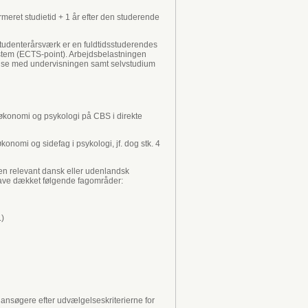
rmeret studietid + 1 år efter den studerende
studenterårsværk er en fuldtidsstuderendes
System (ECTS-point). Arbejdsbelastningen
ndelse med undervisningen samt selvstudium
økonomi og psykologi på CBS i direkte
nomi og sidefag i psykologi, jf. dog stk. 4
en relevant dansk eller udenlandsk
have dækket følgende fagområder:
.)
 ansøgere efter udvælgelseskriterierne for