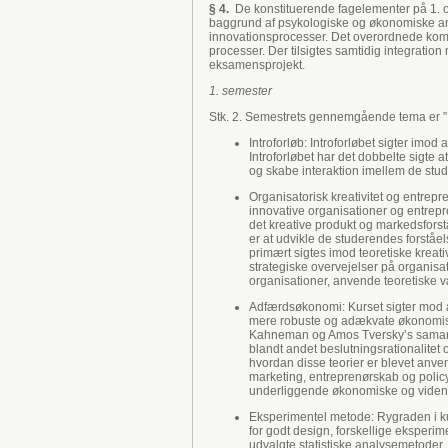
§ 4.
De konstituerende fagelementer på 1. og
baggrund af psykologiske og økonomiske an
innovationsprocesser. Det overordnede kompe
processer. Der tilsigtes samtidig integration
eksamensprojekt.
1. semester
Stk. 2. Semestrets gennemgående tema er ”I
Introforløb: Introforløbet sigter im
Introforløbet har det dobbelte sigte
og skabe interaktion imellem de stu
Organisatorisk kreativitet og entrepr
innovative organisationer og entrepr
det kreative produkt og markedsforst
er at udvikle de studerendes forståels
primært sigtes imod teoretiske kreati
strategiske overvejelser på organisa
organisationer, anvende teoretiske vær
Adfærdsøkonomi: Kurset sigter mod at
mere robuste og adækvate økonomiske
Kahneman og Amos Tversky’s samarbe
blandt andet beslutningsrationalitet 
hvordan disse teorier er blevet anv
marketing, entreprenørskab og policy
underliggende økonomiske og videns
Eksperimentel metode: Rygraden i ku
for godt design, forskellige eksperime
udvalgte statistiske analysemetoder