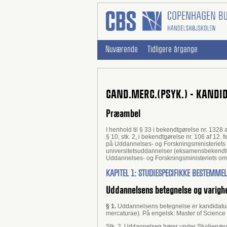
Nuværende
Tidligere årgange
CAND.MERC.(PSYK.) - KAND
Præambel
I henhold til § 33 i bekendtgørelse nr. 132
§ 10, stk. 2, i bekendtgørelse nr. 106 af 1
på Uddannelses- og Forskningsministeriets
universitetsuddannelser (eksamensbekendtg
Uddannelses- og Forskningsministeriets omr
KAPITEL 1: STUDIESPECIFIKKE BESTEMME
Uddannelsens betegnelse og varigh
§ 1.
Uddannelsens betegnelse er kandidatudd
mercaturae). På engelsk: Master of Science
Stk. 2. Uddannelsen hører under Studienævn