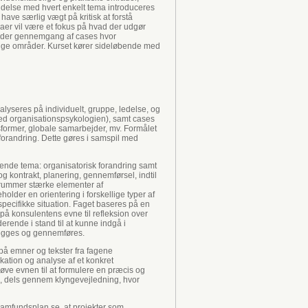
ndelse med hvert enkelt tema introduceres
have særlig vægt på kritisk at forstå
aer vil være et fokus på hvad der udgør
under gennemgang af cases hvor
llige områder. Kurset kører sideløbende med
lyseres på individuelt, gruppe, ledelse, og
 ved organisationspsykologien), samt cases
sformer, globale samarbejder, mv. Formålet
 forandring. Dette gøres i samspil med
ående tema: organisatorisk forandring samt
g kontrakt, planering, gennemførsel, indtil
 rummer stærke elementer af
older en orientering i forskellige typer af
specifikke situation. Faget baseres på en
på konsulentens evne til refleksion over
rende i stand til at kunne indgå i
elægges og gennemføres.
 på emner og tekster fra fagene
kation og analyse af et konkret
øve evnen til at formulere en præcis og
e, dels gennem klyngevejledning, hvor
amfundsplan se, at projekter som