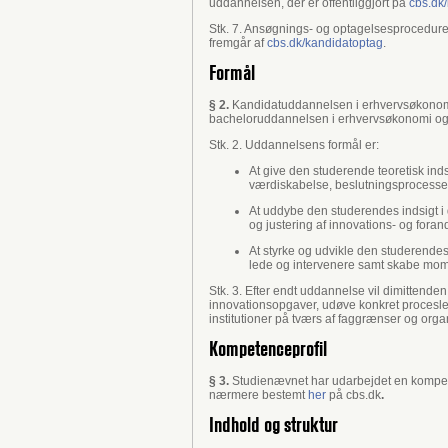
uddannelsen, der er offentliggjort på
cbs.dk
Stk. 7. Ansøgnings- og optagelsesprocedure, 
fremgår af
cbs.dk/kandidatoptag
.
Formål
§ 2.
Kandidatuddannelsen i erhvervsøkonomi 
bacheloruddannelsen i erhvervsøkonomi og 
Stk. 2. Uddannelsens formål er:
At give den studerende teoretisk in
værdiskabelse, beslutningsprocesser
At uddybe den studerendes indsigt i 
og justering af innovations- og foran
At styrke og udvikle den studerende
lede og intervenere samt skabe mom
Stk. 3. Efter endt uddannelse vil dimitten
innovationsopgaver, udøve konkret procesle
institutioner på tværs af faggrænser og orga
Kompetenceprofil
§ 3.
Studienævnet har udarbejdet en kompete
nærmere bestemt
her
på cbs.dk
.
Indhold og struktur