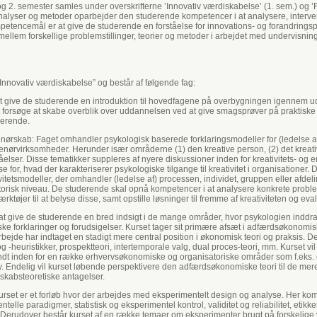
 2. semester samles under overskrifterne ’Innovativ værdiskabelse’ (1. sem.) og ’
alyser og metoder oparbejder den studerende kompetencer i at analysere, interve
tencemål er at give de studerende en forståelse for innovations- og forandringsproc
 mellem forskellige problemstillinger, teorier og metoder i arbejdet med undervisnin
nnovativ værdiskabelse” og består af følgende fag:
od at give de studerende en introduktion til hovedfagene på overbygningen igennem ud
 at forsøge at skabe overblik over uddannelsen ved at give smagsprøver på praktiske
derende.
enørskab: Faget omhandler psykologisk baserede forklaringsmodeller for (ledelse af) 
enørvirksomheder. Herunder især områderne (1) den kreative person, (2) det kreative
åelser. Disse tematikker suppleres af nyere diskussioner inden for kreativitets- og
e for, hvad der karakteriserer psykologiske tilgange til kreativitet i organisationer. 
vitetsmodeller, der omhandler (ledelse af) processen, individet, gruppen eller afdel
torisk niveau. De studerende skal opnå kompetencer i at analysere konkrete problems
ktøjer til at belyse disse, samt opstille løsninger til fremme af kreativiteten og eval
 give de studerende en bred indsigt i de mange områder, hvor psykologien inddrages
 forklaringer og forudsigelser. Kurset tager sit primære afsæt i adfærdsøkonomisk
jde har indtaget en stadigt mere central position i økonomisk teori og praksis.
og -heuristikker, prospektteori, intertemporale valg, dual proces-teori, mm. Kurset
endt inden for en række erhvervsøkonomiske og organisatoriske områder som f.eks.
. Endelig vil kurset løbende perspektivere den adfærdsøkonomiske teori til de mere 
kabsteoretiske antagelser.
rset er et forløb hvor der arbejdes med eksperimentelt design og analyse. Her kom
ntelle paradigmer, statistisk og eksperimentel kontrol, validitet og reliabilitet, eti
. Derudover består kurset af en række temaer om eksperimenter brugt på forskelige