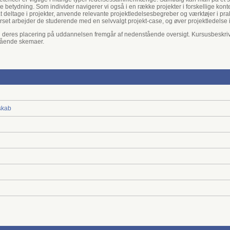
rre betydning. Som individer navigerer vi også i en række projekter i forskellige kon
 at deltage i projekter, anvende relevante projektledelsesbegreber og værktøjer i pra
t arbejder de studerende med en selvvalgt projekt-case, og øver projektledelse i
g deres placering på uddannelsen fremgår af nedenstående oversigt. Kursusbeskriv
stående skemaer.
rskab