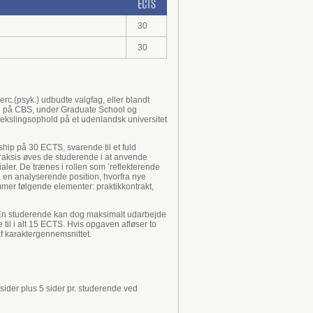
ECTS
30
30
rc.(psyk.) udbudte valgfag, eller blandt
ag på CBS, under Graduate School og
vekslingsophold på et udenlandsk universitet
ship på 30 ECTS, svarende til et fuld
raksis øves de studerende i at anvende
aler. De trænes i rollen som ’reflekterende
 en analyserende position, hvorfra nye
mmer følgende elementer: praktikkontrakt,
. En studerende kan dog maksimalt udarbejde
til i alt 15 ECTS. Hvis opgaven afløser to
f karaktergennemsnittet.
sider plus 5 sider pr. studerende ved