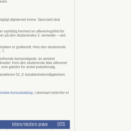
aven.
agligt afgrænset emne. Specialet skal
 samtidig hermed en afleveringsfrist for
mber på den studerendes 3. semester – ved
ontrakten er godkendt. Hvis den studerende
. 7.
af ham/hende bemyndigede, en ændret
åneder. Hvis den studerende ikke afleverer
r, som gælder for andet prøveforsøg.
arakteren 02, jf. karakterbekendtgørelsen.
roniske kursuskatalog
. I skemaet nedenfor er
Intern/ekstern prøve
ECTS