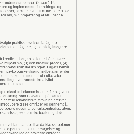
Forandringsprocesser’ (2. sem). På
nere og implementere forandrings- og
esser, samt en evne til at facilitere disse
gscases, miniprojekter og et afsluttende
valgte praktiske øvelser fra fagene.
 elementer i fagene, og samtidig integrere
kreativitet i organisationer, både større
 miljø/klima, (3) den kreative proces, (4)
 entreprenørskabsforskningen. Fagets formål
Den ’psykologiske tilgang’ indbefatter, at der
ingen, og kun i mindre grad indbefatter
tillinger vedrørende kreativitet i
uere resultatet.
 eksplicit i økonomisk teori for at give os
 forskning, som i kølvandet på Daniel
 Den adfærdsøkonomiske forskning dækker
 vil introducere disse områder og gennemgå,
 corporate governance, virksomhedsstrategi,
klassiske, økonomiske teorier og til de
mer vi blandt andet til at dække skabeloner
kken i eksperimentelle undersøgelser og
 videnskabelige og praktiske områder,