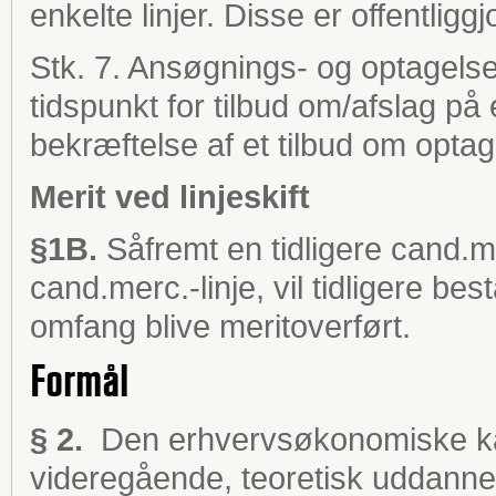
enkelte linjer. Disse er offentligg
Stk. 7. Ansøgnings- og optagelse
tidspunkt for tilbud om/afslag p
bekræftelse af et tilbud om opta
Merit ved linjeskift
§1B.
Såfremt en tidligere cand.m
cand.merc.-linje, vil tidligere be
omfang blive meritoverført.
Formål
§ 2.
Den erhvervsøkonomiske ka
videregående, teoretisk uddannel