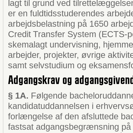
lagt til grund ved tilrettelæggel
er en fuldtidsstuderendes arbejde i
arbejdsbelastning på 1650 arbejd
Credit Transfer System (ECTS-po
skemalagt undervisning, hjemmefo
arbejder, projekter, øvrige aktivi
samt selvstudium og eksamensfo
Adgangskrav og adgangsgivend
§ 1A.
Følgende bacheloruddannels
kandidatuddannelsen i erhvervsøk
forlængelse af den afsluttede b
fastsat adgangsbegrænsning på 