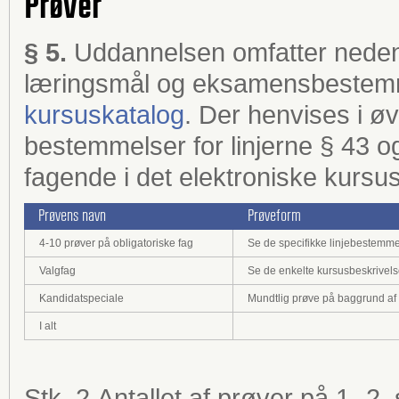
Prøver
§ 5.
Uddannelsen omfatter neden
læringsmål og eksamensbestemm
kursuskatalog
. Der henvises i øvr
bestemmelser for linjerne § 43 og 
fagende i det elektroniske kursu
Prøvens navn
Prøveform
4-10 prøver på obligatoriske fag
Se de specifikke linjebestemme
Valgfag
Se de enkelte kursusbeskrivels
Kandidatspeciale
Mundtlig prøve på baggrund af sk
I alt
Stk. 2.Antallet af prøver på 1.-