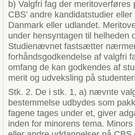
b) Valgfri fag der meritoverføres
CBS’ andre kandidatstudier eller
Danmark eller udlandet. Meritov
under hensyntagen til helheden 
Studienævnet fastsætter nærmer
forhåndsgodkendelse af valgfri fa
omfang de kan godkendes af stud
merit og udveksling på studenteri
Stk. 2. De i stk. 1, a) nævnte val
bestemmelse udbydes som pakker 
fagene tages under et, giver adga
inden for minorens tema. Minors d
eller andre uddannelser på CBS g