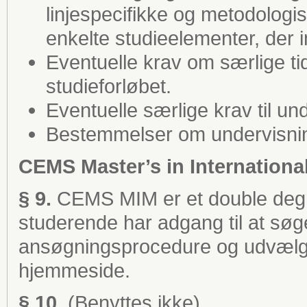
linjespecifikke og metodologi
enkelte studieelementer, der i
Eventuelle krav om særlige tid
studieforløbet.
Eventuelle særlige krav til un
Bestemmelser om undervisni
CEMS Master’s in Internation
a
§ 9.
CEMS MIM er et double deg
studerende har adgang til at sø
ansøgningsprocedure og udvælge
hjemmeside.
§ 10.
(Benyttes ikke).