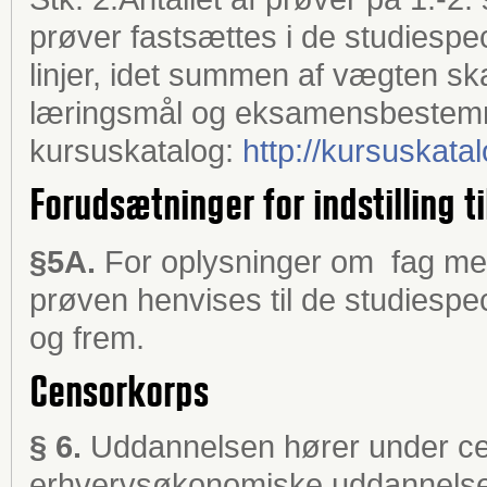
prøver fastsættes i de studiespe
linjer, idet summen af vægten sk
læringsmål og eksamensbestemmel
kursuskatalog:
http://kursuskata
Forudsætninger for indstilling ti
§5A.
For oplysninger om fag med f
prøven henvises til de studiespec
og frem.
Censorkorps
§ 6.
Uddannelsen hører under ce
erhvervsøkonomiske uddannelse