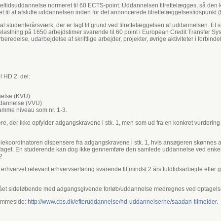
deltidsuddannelse normeret til 60 ECTS-point. Uddannelsen tilrettelægges, så den 
t til at afslutte uddannelsen inden for det annoncerede tilrettelæggelsestidspunkt 
 studenterårsværk, der er lagt til grund ved tilrettelæggelsen af uddannelsen. Et 
dsbelastning på 1650 arbejdstimer svarende til 60 point i European Credit Transfer 
redelse, udarbejdelse af skriftlige arbejder, projekter, øvrige aktiviteter i forbi
 HD 2. del:
nelse (KVU)
ddannelse (VVU)
amme niveau som nr. 1-3.
ere, der ikke opfylder adgangskravene i stk. 1, men som ud fra en konkret vurder
tudiekoordinatoren dispensere fra adgangskravene i stk. 1, hvis ansøgeren skønnes a
aget. En studerende kan dog ikke gennemføre den samlede uddannelse ved enkeltfa
2.
ave erhvervet relevant erhvervserfaring svarende til mindst 2 års fuldtidsarbejde ef
opnået sideløbende med adgangsgivende forløb/uddannelse medregnes ved optagels
hjemmeside:
http://www.cbs.dk/efteruddannelse/hd-uddannelserne/saadan-tilmelder
.