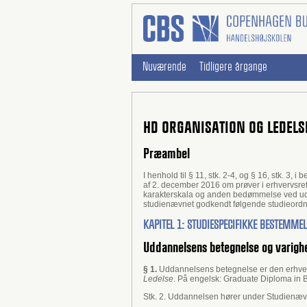
Nuværende
Tidligere årgange
HD ORGANISATION OG LEDELS
Præambel
I henhold til § 11, stk. 2-4, og § 16, stk. 3
af 2. december 2016 om prøver i erhvervsre
karakterskala og anden bedømmelse ved udd
studienævnet godkendt følgende studieordn
KAPITEL 1: STUDIESPECIFIKKE BESTEMME
Uddannelsens betegnelse og varigh
§ 1.
Uddannelsens betegnelse er den erhver
Ledelse
. På engelsk: Graduate Diploma in 
Stk. 2. Uddannelsen hører under Studienæv