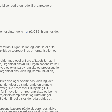
 bliver bedre egnede til at varetage et
en er tilgængelig
her
på CBS’ hjemmeside.
forløb. Organisation og ledelse er et to-
tisk og teoretisk indsigt i organisation og
jder med et eller flere af fagets temaer i
 Organisationskultur, Organisationsstruktur
t ved et fokus på dynamiske og processuelle
g organisationsudvikling, kommunikation,
isk ledelse og virksomhedsudvikling, der
ing, der giver de studerende en grundig
egiske processer i tilknytning til HR, -
for innovation, entreprenørskab og læring i
rojekters kompleksitet og udfordringer.
ruktur. Endelig skal der udarbejdes et
shopsene baseres på de studerendes aktive