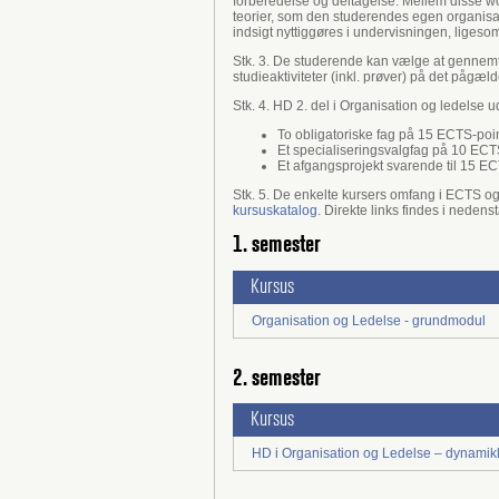
forberedelse og deltagelse. Mellem disse wo
teorier, som den studerendes egen organisat
indsigt nyttiggøres i undervisningen, liges
Stk. 3. De studerende kan vælge at gennemfør
studieaktiviteter (inkl. prøver) på det pågæl
Stk. 4. HD 2. del i Organisation og ledelse u
To obligatoriske fag på 15 ECTS-poin
Et specialiseringsvalgfag på 10 ECT
Et afgangsprojekt svarende til 15 EC
Stk. 5. De enkelte kursers omfang i ECTS o
kursuskatalog
. Direkte links findes i neden
1. semester
Kursus
Organisation og Ledelse - grundmodul
2. semester
Kursus
HD i Organisation og Ledelse – dynamik