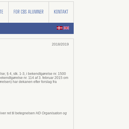
TE
FOR CBS ALUMNER
KONTAKT
2018/2019
se; § 4, stk. 1-3, i bekendtgørelse nr. 1500
ekendtgørelse nr. 114 af 3. februar 2015 om
lsen) har dekanen efter forslag fra
er ret til betegnelsen
HD Organisation og