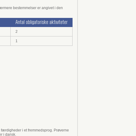
 nærmere bestemmelser er angivet i den
Antal obligatoriske aktiviteter
2
1
s færdigheder i et fremmedsprog. Prøverne
r i dansk.