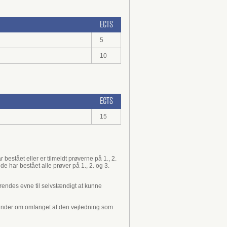
ECTS
5
10
ECTS
15
 bestået eller er tilmeldt prøverne på 1., 2.
e har bestået alle prøver på 1., 2. og 3.
erendes evne til selvstændigt at kunne
erunder om omfanget af den vejledning som