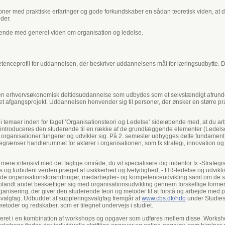
oner med praktiske erfaringer og gode forkundskaber en sådan teoretisk viden, at de
der.
erende med generel viden om organisation og ledelse.
nceprofil for uddannelsen, der beskriver uddannelsens mål for læringsudbytte. D
en erhvervsøkonomisk deltidsuddannelse som udbydes som et selvstændigt afrundet 
t afgangsprojekt. Uddannelsen henvender sig til personer, der ønsker en større prak
i temaer inden for faget ’Organisationsteori og Ledelse’ sideløbende med, at du arbe
 introduceres den studerende til en række af de grundlæggende elementer (Ledelse,
es organisationer fungerer og udvikler sig. På 2. semester udbygges dette fundamen
egrænser handlerummet for aktører i organisationen, som fx strategi, innovation o
ere intensivt med det faglige område, du vil specialisere dig indenfor fx -Strateg
ks og turbulent verden præget af usikkerhed og tvetydighed, - HR-ledelse og udvikl
de organisationsforandringer, medarbejder- og kompetenceudvikling samt om de strat
blandt andet beskæftiger sig med organisationsudvikling gennem forskellige former 
rganisering, der giver den studerende teori og metoder til at forstå og arbejde med p
valgfag. Udbuddet af suppleringsvalgfag fremgår af
www.cbs.dk/hdo
under Studiest
etoder og redskaber, som er tilegnet undervejs i studiet.
niseret i en kombination af workshops og opgaver som udføres mellem disse. Work