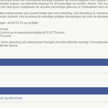
rkshops findes der individuelle skriftlige opgaver og online-opgaver, som hjælper 
oriske praksis, og metodiske tilgange for at undersøge og handle i denne. Den stu
om der skal gives muligheder for at prøve personlige grænser af i forbindelse med a
e uddannelsen som samlet forløb eller som enkeltfag. Ved tilmelding til ’samlet fo
dende studieår. Ved tilmelding til enkeltfag omfatter tilmeldingen det eller de ønsked
dgør i alt 60 ECTS og omfatter:
t hver.
S-point og et suppleringsvalgfag på 5 ECTS-point.
TS-point.
g deres placering på uddannelsen fremgår af nedenstående oversigt. Kursusbeskriv
stående skema.
ker og dilemmaer