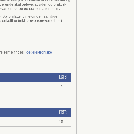
med at uddybe forståelse af såvel tekster og
derende skal opleve, at viden og praktisk
nsvar for oplæg og præsentationer m.v.
rløb’ omfatter tilmeldingen samtlige
e enkeltfag (inkl. prøven/prøverne heri).
elserne findes i
det elektroniske
ECTS
15
ECTS
15