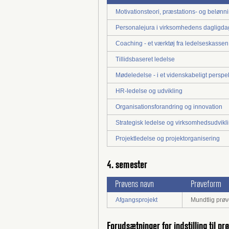
Motivationsteori, præstations- og belønn
Personalejura i virksomhedens dagligda
Coaching - et værktøj fra ledelseskassen
Tillidsbaseret ledelse
Mødeledelse - i et videnskabeligt perspek
HR-ledelse og udvikling
Organisationsforandring og innovation
Strategisk ledelse og virksomhedsudvikl
Projektledelse og projektorganisering
4. semester
Prøvens navn
Prøveform
Afgangsprojekt
Mundtlig prøve
Forudsætninger for indstilling til pr