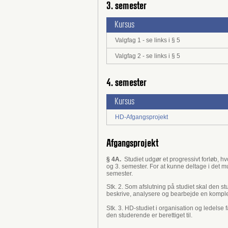
3. semester
Kursus
Valgfag 1 - se links i § 5
Valgfag 2 - se links i § 5
4. semester
Kursus
HD-Afgangsprojekt
Afgangsprojekt
§ 4A.
Studiet udgør et progressivt forløb, hv
og 3. semester. For at kunne deltage i det m
semester.
Stk. 2. Som afslutning på studiet skal den s
beskrive, analysere og bearbejde en komplek
Stk. 3. HD-studiet i organisation og ledels
den studerende er berettiget til.