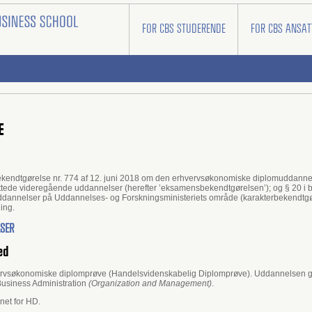
FOR CBS STUDERENDE
FOR CBS ANSAT
E
, i bekendtgørelse nr. 774 af 12. juni 2018 om den erhvervsøkonomiske diplomuddannel
ttede videregående uddannelser (herefter ’eksamensbekendtgørelsen’); og § 20 i b
annelser på Uddannelses- og Forskningsministeriets område (karakterbekendtgøre
ing.
LSER
ed
vsøkonomiske diplomprøve (Handelsvidenskabelig Diplomprøve). Uddannelsen giv
Business Administration
(Organization and Management)
.
net for HD.