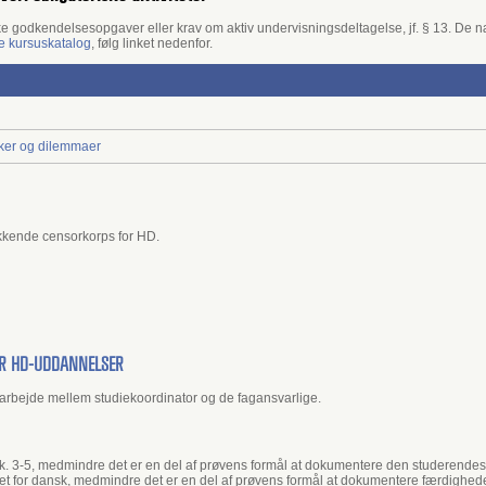
ske godkendelsesopgaver eller krav om aktiv undervisningsdeltagelse, jf. § 13. De
ke kursuskatalog
, følg linket nedenfor.
ker og dilemmaer
kende censorkorps for HD.
OR HD-UDDANNELSER
arbejde mellem studiekoordinator og de fagansvarlige.
tk. 3-5, medmindre det er en del af prøvens formål at dokumentere den studerende
et for dansk, medmindre det er en del af prøvens formål at dokumentere færdighede