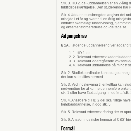
Stk. 3. HD 2. del-uddannelsen er en 2-årig 
fuldtidsbeskæftigelse. Den studerende har re
Stk. 4.Uddannelseslængden angiver det antal
arbejde i et år og svarer til en årlig arbej
omfatter skemalagt undervisning, hjemmeforbe
og eksamensforberedelse og -deltagelse.
Adgangskrav
§ 1A.
Følgende uddannelser giver adgang til
1. HD 1. del
2. Relevant erhvervsakademiuddan
3. Relevant videregående voksenu
4. Relevant uddannelse på mindst s
Stk. 2. Studiekoordinator kan optage ansøg
der kan sidestilles hermed.
Stk. 3. Ved indskrivning til enkeltfag kan s
nødvendige for at kunne gennemføre enkeltf
stk. 1 eller have fået adgang i medfør af stk. 
Stk. 4. Ansøgere til HD 2.del skal tillige h
forløb/uddannelse, jf. dog stk. 5
Stk. 5. Relevant erhvervserfaring der er 
Stk. 6. Ansøgningsfrister fremgår af CBS’ 
Formål