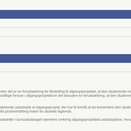
orfor det er en forudsætning for tilmelding til afgangsprojektet, at den studerende har
undtlige forsvar i afgangsprojektet er det desuden en forudsætning, at den studerend
tuderende udarbejde et afgangsprojekt, der har til formål at do-kumentere den stud
s problemstilling inden for studiets fagkreds.
e fastsætter i kursuskataloget nærmere omkring afgangsprojektets udarbejdelse, h