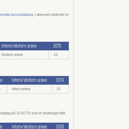
roniske kursuskatalog
. I skemaet nedenfor er
Intern/ekstern prøve
ECTS
Ekstern prøve
15
se
Intern/ekstern prøve
ECTS
a
Intern prøve
15
valgfag på 10 ECTS som er studiespecifikt.
se
Intern/ekstern prøve
ECTS