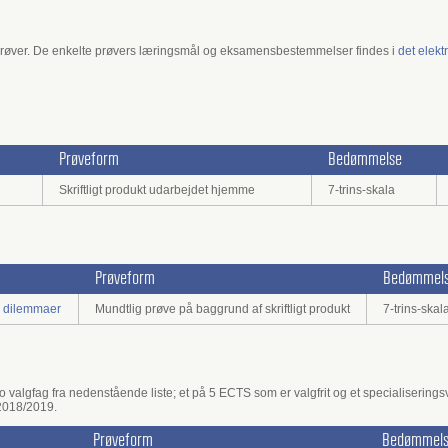
øver. De enkelte prøvers læringsmål og eksamensbestemmelser findes i
det elekt
Prøveform
Bedømmelse
Skriftligt produkt udarbejdet hjemme
7-trins-skala
Prøveform
Bedømmel
g dilemmaer
Mundtlig prøve på baggrund af skriftligt produkt
7-trins-skal
 valgfag fra nedenstående liste; et på 5 ECTS som er valgfrit og et specialiserings
2018/2019.
Prøveform
Bedømmel