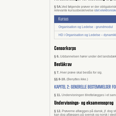
§ 5A.
Ved følgende prøver er der obligatori
relevante kursusbeskrivelse i
det elektronis
Kursus
Organisation og Ledelse - grundmodul
HD i Organisation og Ledelse – dynamik
Censorkorps
§ 6.
Uddannelsen hører under det landsdæk
Beståkrav
§ 7.
Hver prøve skal bestås for sig.
§§ 8-10.
(Benyttes ikke.)
KAPITEL 2: GENERELLE BESTEMMELSER F
§ 11.
Undervisningen tilrettelægges i et sam
Undervisnings- og eksamenssprog
§ 12.
Prøverne aflægges på dansk, jf. dog s
kan dog aflægges på svensk og norsk i sted