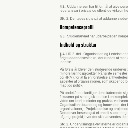
§ 2.
Uddannelsen har til formål at give pers
lederansvar i private og offentlige virksomhe
Stk. 2. Der tages sigte på at uddanne stud
Kompetenceprofil
§ 3.
Studienævnet har udarbejdet en kompete
Indhold og struktur
§ 4.
HD 2. del i Organisation og Ledelse er 
årigt uddannelsesforløb, der rundes af med e
ledelse.
På første år bliver den studerende undervist 
mindre læringsprojekter. På første semester
og HRM), for at få en forståelse af hvorled
aspekter af organisationer, som skaber og b
magt og politik.
På andet år beskæftiger den studerende sig m
fokuserer på strategisk ledelse i en komple
viden om teori, metoder og praksis vedrøren
Organisationsforandring og innovation, der 
organisationer, - Projektledelse og projekto
Derudover læses også et enkelt supplerings
afgangsprojekt, hvor der skal anvendes de m
Stk. 2. Undervisningsaktiviteterne er orga