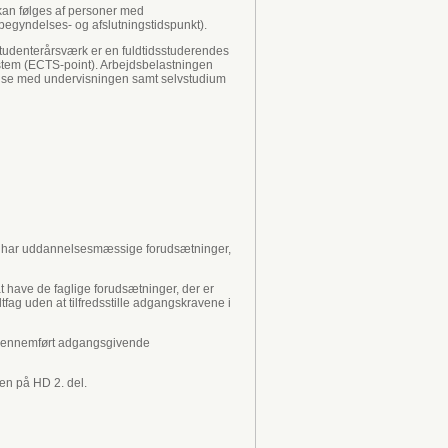
kan følges af personer med
(begyndelses- og afslutningstidspunkt).
studenterårsværk er en fuldtidsstuderendes
System (ECTS-point). Arbejdsbelastningen
ndelse med undervisningen samt selvstudium
ing har uddannelsesmæssige forudsætninger,
t have de faglige forudsætninger, der er
g uden at tilfredsstille adgangskravene i
ter gennemført adgangsgivende
en på HD 2. del.