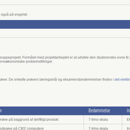
 også på engelsk:
 gruppeprojekt. Formålet med projektarbejdet er at udvikle den studerendes evne til 
ervsøkonomiske problemstillinger.
ver. De enkelte prøvers læringsmål og eksamensbestemmelser findes i
det elekt
m
Bedømmelse
I
røve på baggrund af skriftligt produkt
7-trins-skala
E
 stedprøve på CBS' computere
7-trins-skala
In