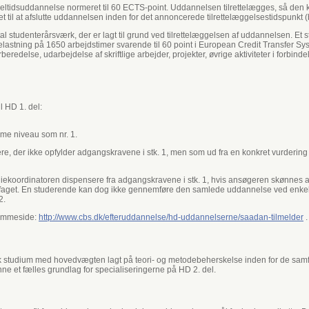
deltidsuddannelse normeret til 60 ECTS-point. Uddannelsen tilrettelægges, så den 
t til at afslutte uddannelsen inden for det annoncerede tilrettelæggelsestidspunkt 
 studenterårsværk, der er lagt til grund ved tilrettelæggelsen af uddannelsen. Et 
dsbelastning på 1650 arbejdstimer svarende til 60 point i European Credit Transfer 
redelse, udarbejdelse af skriftlige arbejder, projekter, øvrige aktiviteter i forbi
 HD 1. del:
me niveau som nr. 1.
ere, der ikke opfylder adgangskravene i stk. 1, men som ud fra en konkret vurder
tudiekoordinatoren dispensere fra adgangskravene i stk. 1, hvis ansøgeren skønnes a
aget. En studerende kan dog ikke gennemføre den samlede uddannelse ved enkeltfa
2.
hjemmeside:
http://www.cbs.dk/efteruddannelse/hd-uddannelserne/saadan-tilmelder
.
k studium med hovedvægten lagt på teori- og metodebeherskelse inden for de samf
anne et fælles grundlag for specialiseringerne på HD 2. del.