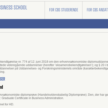
FOR CBS STUDERENDE
FOR CBS ANSAT
, i bekendtgørelse nr. 774 af 12. juni 2018 om den erhvervsøkonomiske diplomuddannel
ttede videregående uddannelser (herefter ’eksamensbekendtgørelsen’); og § 20 i b
annelser på Uddannelses- og Forskningsministeriets område (karakterbekendtgøre
ing.
LSER
ed
søkonomiske diplomprøve (Handelsvidenskabelig Diplomprøve). Den, der har genne
Graduate Certificate in Business Administration.
net for HD.