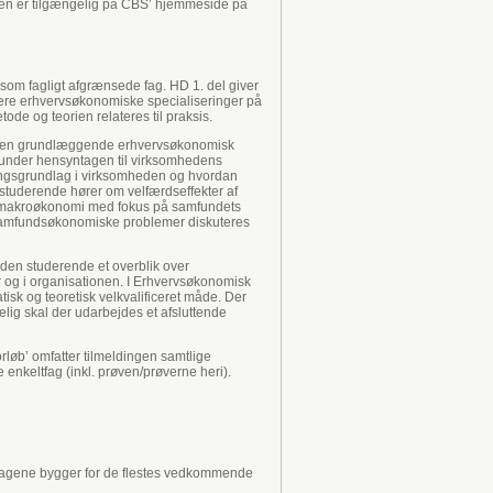
Den er tilgængelig på CBS’ hjemmeside på
om fagligt afgrænsede fag. HD 1. del giver
ere erhvervsøkonomiske specialiseringer på
tode og teorien relateres til praksis.
de en grundlæggende erhvervsøkonomisk
er under hensyntagen til virksomhedens
ningsgrundlag i virksomheden og hvordan
studerende hører om velfærdseffekter af
 makroøkonomi med fokus på samfundets
e samfundsøkonomiske problemer diskuteres
 den studerende et overblik over
for og i organisationen. I Erhvervsøkonomisk
sk og teoretisk velkvalificeret måde. Der
lig skal der udarbejdes et afsluttende
rløb’ omfatter tilmeldingen samtlige
e enkeltfag (inkl. prøven/prøverne heri).
algfagene bygger for de flestes vedkommende