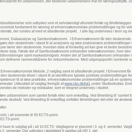
nceprofil for uddannelsen, der beskriver uddannelsens mål for læringsudbytte. 
dsuddannelse som udbydes som et selvstændigt afrundet forløb og tilrettelægges s
nomisk fundament for løsning af erhvervsøkonomiske problemstillinger og for vid
forløb, der rundes af med et afsluttende projekt. . I alle fag undervises i teori og me
søkonomi, Dataanalyse og Samfundsøkonomi. I Erhvervsøkonomi får den studeren
t gøre den studerende i stand til at analysere og løse praksisnære problemstilling
se lærer den studerende, hvordan data af forskellig art kan give et bedre beslut
nterer data. Første del af Samfundsøkonomi omhandler mikroøkonomien, hvor den 
dsforvridninger samt markedsindgreb. Anden del af Samfundsøkonomi omhandler
v., som definerer rammevilkårene for virksomhederne. Med udgangspunkt i konkret
 Erhvervsøkonomisk Metode, 2 valgfag samt et afsluttende projekt. I Erhvervsret får
 den studerende bliver i stand til at identificere typiske juridiske problemstillinger 
tencer til at løse praktiske, erhvervsøkonomiske problemstillinger på en systemati
semester. Udbuddet af valgfag fremgår af
www.cbs.dk/hd1
under Studiestruktur. Ende
vendes de metoder og redskaber, som er tilegnet undervejs i studiet.
e uddannelsen som samlet forløb eller som enkeltfag. Ved tilmelding til ’samlet fo
dende studieår. Ved tilmelding til enkeltfag omfatter tilmeldingen det eller de ønsked
tter:
int, i alt svarende til 50 ECTS-point.
0 ECTS-point.
del have to valgfag på i alt 10 ECTS. Valgfagene er placeret i 3. og 4. semester. V
g 2. semester. Der udbydes i øjeblikket 9 valgfag på HD 1. del.