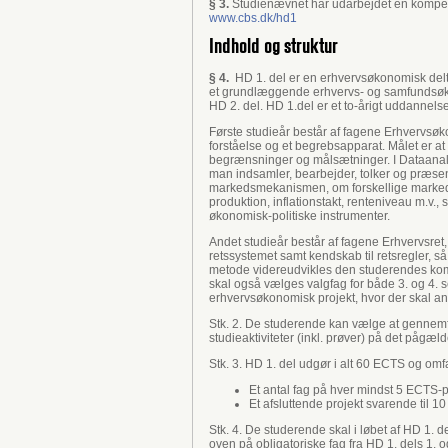
§ 3.
Studienævnet har udarbejdet en kompete
www.cbs.dk/hd1
Indhold og struktur
§ 4.
HD 1. del er en erhvervsøkonomisk delti
et grundlæggende erhvervs- og samfundsøko
HD 2. del. HD 1.del er et to-årigt uddannelses
Første studieår består af fagene Erhverv
forståelse og et begrebsapparat. Målet er a
begrænsninger og målsætninger. I Dataanaly
man indsamler, bearbejder, tolker og præse
markedsmekanismen, om forskellige marke
produktion, inflationstakt, renteniveau m.
økonomisk-politiske instrumenter.
Andet studieår består af fagene Erhvervsret,
retssystemet samt kendskab til retsregler, så
metode videreudvikles den studerendes kompe
skal også vælges valgfag for både 3. og 4. 
erhvervsøkonomisk projekt, hvor der skal an
Stk. 2. De studerende kan vælge at gennemfør
studieaktiviteter (inkl. prøver) på det pågæl
Stk. 3. HD 1. del udgør i alt 60 ECTS og omfa
Et antal fag på hver mindst 5 ECTS-po
Et afsluttende projekt svarende til 1
Stk. 4. De studerende skal i løbet af HD 1. 
oven på obligatoriske fag fra HD 1. dels 1. o