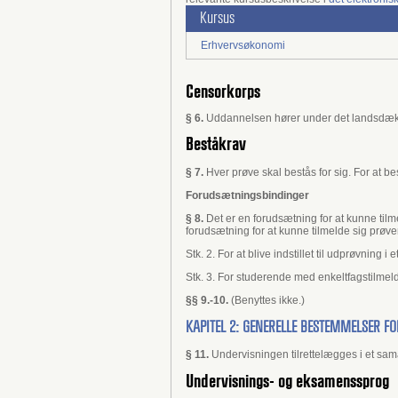
Kursus
Erhvervsøkonomi
Censorkorps
§ 6.
Uddannelsen hører under det landsdæk
Beståkrav
§ 7.
Hver prøve skal bestås for sig. For at 
Forudsætningsbindinger
§ 8.
Det er en forudsætning for at kunne tilm
forudsætning for at kunne tilmelde sig prøve
Stk. 2. For at blive indstillet til udprøvning i
Stk. 3. For studerende med enkeltfagstilmeld
§§ 9.-10.
(Benyttes ikke.)
KAPITEL 2: GENERELLE BESTEMMELSER F
§ 11.
Undervisningen tilrettelægges i et sam
Undervisnings- og eksamenssprog