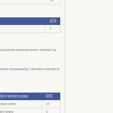
10
ECTS
5
at anvende relevante teorier, modeller og
roniske kursuskatalog
. I skemaet nedenfor er
ntern/ekstern prøve
ECTS
kstern prøve
15
tern prøve
5