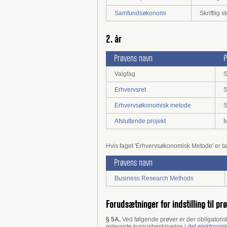
Samfundsøkonomi
Skriftlig
2. år
Prøvens navn
P
Valgfag
S
Erhvervsret
S
Erhvervsøkonomisk metode
S
Afsluttende projekt
M
Hvis faget 'Erhvervsøkonomisk Metode' er 
Prøvens navn
Business Research Methods
Forudsætninger for indstilling til pr
§ 5A.
Ved følgende prøver er der obligatori
relevante kursusbeskrivelse i
det elektronis