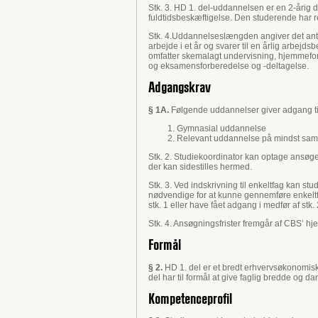
Stk. 3. HD 1. del-uddannelsen er en 2-årig 
fuldtidsbeskæftigelse. Den studerende har re
Stk. 4.Uddannelseslængden angiver det antal
arbejde i et år og svarer til en årlig arbej
omfatter skemalagt undervisning, hjemmeforbe
og eksamensforberedelse og -deltagelse.
Adgangskrav
§ 1A.
Følgende uddannelser giver adgang til
Gymnasial uddannelse
Relevant uddannelse på mindst sam
Stk. 2. Studiekoordinator kan optage ansøg
der kan sidestilles hermed.
Stk. 3. Ved indskrivning til enkeltfag kan s
nødvendige for at kunne gennemføre enkeltf
stk. 1 eller have fået adgang i medfør af stk. 
Stk. 4. Ansøgningsfrister fremgår af CBS’ 
Formål
§ 2.
HD 1. del er et bredt erhvervsøkonomis
del har til formål at give faglig bredde og d
Kompetenceprofil