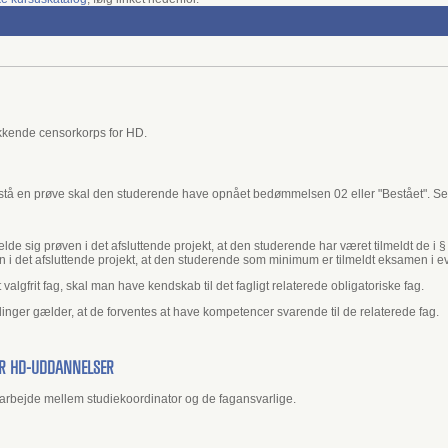
kende censorkorps for HD.
bestå en prøve skal den studerende have opnået bedømmelsen 02 eller "Bestået". Se
elde sig prøven i det afsluttende projekt, at den studerende har været tilmeldt de i
n i det afsluttende projekt, at den studerende som minimum er tilmeldt eksamen i e
 et valgfrit fag, skal man have kendskab til det fagligt relaterede obligatoriske fag.
inger gælder, at de forventes at have kompetencer svarende til de relaterede fag.
OR HD-UDDANNELSER
arbejde mellem studiekoordinator og de fagansvarlige.