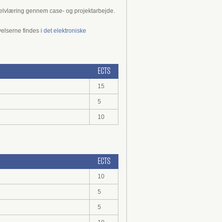
elvlæring gennem case- og projektarbejde.
elserne findes i
det elektroniske
ECTS
15
5
10
ECTS
10
5
5