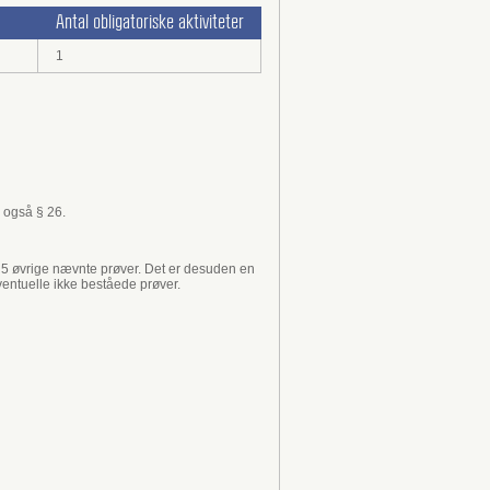
Antal obligatoriske aktiviteter
1
 også § 26.
 § 5 øvrige nævnte prøver. Det er desuden en
ventuelle ikke beståede prøver.