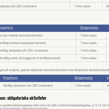
 stedprøve på CBS' computere
7-trins-skala
E
røveform
Bedømmelse
e den enkelte kursusbeskrivelse
7-trins-skala
kriftligt produkt udarbejdet hjemme
7-trins-skala
kriftlig stedprøve på CBS' computere
7-trins-skala
undtlig prøve på baggrund af skriftligt produkt
7-trins-skala
taget på engelsk, gælder følgende kursusbeskrivelse med tilhørende eksamensbes
Prøveform
Bedømmelse
I
Skriftlig stedprøve på CBS' computere
7-trins-skala
I
øver: obligatoriske aktiviteter
ske godkendelsesopgaver eller krav om aktiv undervisningsdeltagelse, jf. § 13. De
ke kursuskatalog
, følg linket nedenfor.