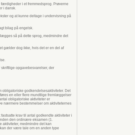
s færdigheder i et fremmedsprog. Prøverne
r i dansk.
kster og at kunne deltage i undervisning på
gt bilag på engelsk.
aflægges så på dette sprog, medmindre det
t gælder dog ikke, hvis det er en del af
lse.
skriftlige opgavebesvarelser, der
m obligatoriske godkendelsesaktiviteter. Det
dføres en eller flere mundtlige fremlæggelser
ntal obligatoriske aktiviteter er
en. De nærmere bestemmelser om aktiviteternes
 fastsatte krav til antal godkendte aktiviteter i
ter inden den ordinære eksamen (1.
ede aktiviteter, medmindre det kan
, kan der være tale om en anden type