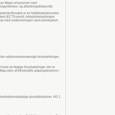
kan følges af personer med
(begyndelses- og afslutningstidspunkt).
studenterårsværk er en fuldtidsstuderendes
System (ECTS-point). Arbejdsbelastningen
ndelse med undervisningen samt selvstudium
ing har uddannelsesmæssige forudsætninger,
t have de faglige forudsætninger, der er
g uden at tilfredsstille adgangs­kravene i
undsvidenskabelige grunddiscipliner. HD 1.