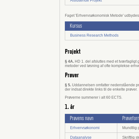
Afsluttende Projekt
Faget 'Erhvervsøkonomisk Metode' udbydes
Kursus
Business Research Methods
Projekt
§ 4A.
HD 1. del afsluttes med et tværfagligt
metoder ved løsning af ofte komplekse erhv
Prøver
§ 5.
Uddannelsen omfatter nedenstående prø
der indsat direkte links til de enkelte prøver.
Prøverne summerer i alt 60 ECTS.
1. år
Prøvens navn
Prøvefor
Erhvervsøkonomi
Mundtlig p
Dataanalyse
Skriftlig