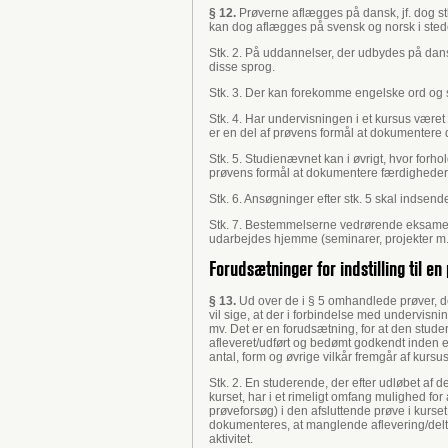
§ 12.
Prøverne aflægges på dansk, jf. dog s
kan dog aflægges på svensk og norsk i sted
Stk. 2. På uddannelser, der udbydes på dans
disse sprog.
Stk. 3. Der kan forekomme engelske ord og 
Stk. 4. Har undervisningen i et kursus være
er en del af prøvens formål at dokumentere 
Stk. 5. Studienævnet kan i øvrigt, hvor forh
prøvens formål at dokumentere færdigheder i
Stk. 6. Ansøgninger efter stk. 5 skal indsen
Stk. 7. Bestemmelserne vedrørende eksamenss
udarbejdes hjemme (seminarer, projekter m
Forudsætninger for indstilling til e
§ 13.
Ud over de i § 5 omhandlede prøver, der
vil sige, at der i forbindelse med undervisni
mv. Det er en forudsætning, for at den studeren
afleveret/udført og bedømt godkendt inden en
antal, form og øvrige vilkår fremgår af kurs
Stk. 2. En studerende, der efter udløbet af den 
kurset, har i et rimeligt omfang mulighed for 
prøveforsøg) i den afsluttende prøve i kurset,
dokumenteres, at manglende aflevering/delta
aktivitet.