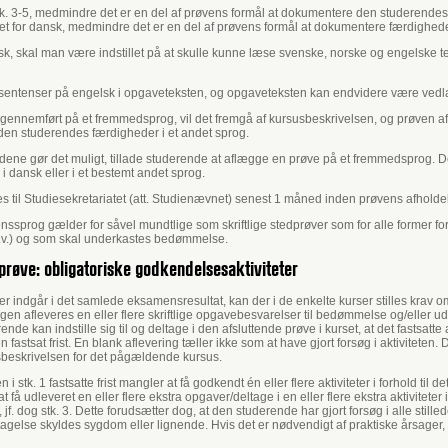
tk. 3-5, medmindre det er en del af prøvens formål at dokumentere den studerende
et for dansk, medmindre det er en del af prøvens formål at dokumentere færdighede
k, skal man være indstillet på at skulle kunne læse svenske, norske og engelske te
sentenser på engelsk i opgaveteksten, og opgaveteksten kan endvidere være vedla
t gennemført på et fremmedsprog, vil det fremgå af kursusbeskrivelsen, og prøven 
den studerendes færdigheder i et andet sprog.
oldene gør det muligt, tillade studerende at aflægge en prøve på et fremmedsprog. De
 dansk eller i et bestemt andet sprog.
des til Studiesekretariatet (att. Studienævnet) senest 1 måned inden prøvens afholde
prog gælder for såvel mundtlige som skriftlige stedprøver som for alle former for 
.v.) og som skal underkastes bedømmelse.
n prøve: obligatoriske godkendelsesaktiviteter
 indgår i det samlede eksamensresultat, kan der i de enkelte kurser stilles krav o
ngen afleveres en eller flere skriftlige opgavebesvarelser til bedømmelse og/eller u
de kan indstille sig til og deltage i den afsluttende prøve i kurset, at det fastsatte a
 fastsat frist. En blank aflevering tæller ikke som at have gjort forsøg i aktivitet
usbeskrivelsen for det pågældende kursus.
i stk. 1 fastsatte frist mangler at få godkendt én eller flere aktiviteter i forhold til det
at få udleveret en eller flere ekstra opgaver/deltage i en eller flere ekstra aktivite
 jf. dog stk. 3. Dette forudsætter dog, at den studerende har gjort forsøg i alle still
gelse skyldes sygdom eller lignende. Hvis det er nødvendigt af praktiske årsager