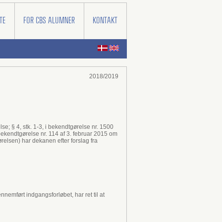
TE
FOR CBS ALUMNER
KONTAKT
2018/2019
se; § 4, stk. 1-3, i bekendtgørelse nr. 1500
ekendtgørelse nr. 114 af 3. februar 2015 om
lsen) har dekanen efter forslag fra
mført indgangsforløbet, har ret til at