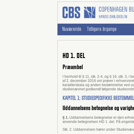
Nuværende
Tidligere årgange
HD 1. DEL
Præambel
I henhold til § 11, stk. 2-4, og § 16, stk. 3
af 2. december 2016 om prøver i erhvervsre
karakterskala og anden bedømmelse ved udd
studienævnet godkendt følgende studieordn
KAPITEL 1: STUDIESPECIFIKKE BESTEMME
Uddannelsens betegnelse og varigh
§ 1.
Uddannelsens betegnelse er den erhverv
anvende betegnelsen HD 1. del. På engelsk: 
Stk. 2. Uddannelsen hører under Studienæv