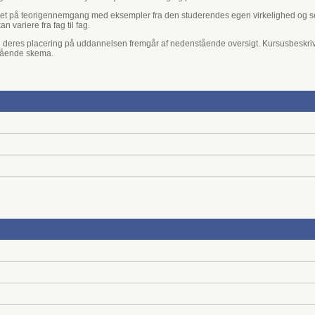
eret på teorigennemgang med eksempler fra den studerendes egen virkelighed og s
 variere fra fag til fag.
g deres placering på uddannelsen fremgår af nedenstående oversigt. Kursusbeskriv
stående skema.