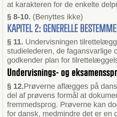
at karakteren for de enkelte delp
§ 8-10.
(Benyttes ikke)
KAPITEL 2: GENERELLE BESTEMM
§ 11.
Undervisningen tilrettelæg
studielederen, de fagansvarlige
godkender plan for tilrettelæggel
Undervisnings- og eksamenssp
§ 12.
Prøverne aflægges på dansk,
del af prøvens formål at dokume
fremmedsprog. Prøverne kan dog
for dansk, medmindre det er en 