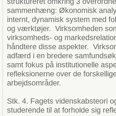
struktureret omkring 3 overordn
sammenhæng: Økonomisk analys
internt, dynamisk system med fo
og værktøjer. Virksomheden so
virksomheds- og markedsrelation
håndtere disse aspekter. Virkso
adfærd i en bredere samfundsø
samt fokus på institutionelle as
refleksionerne over de forskelli
arbejdsområder.
Stk. 4. Fagets videnskabsteori og
studerende til at forholde sig ref