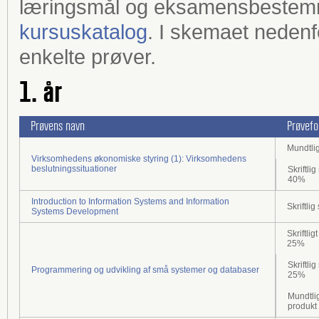
læringsmål og eksamensbestemm
kursuskatalog
. I skemaet nedenfor
enkelte prøver.
1. år
Prøvens navn
Prøvef
Mundtli
Virksomhedens økonomiske styring (1): Virksomhedens
beslutningssituationer
Skriftl
40%
Introduction to Information Systems and Information
Skriftli
Systems Development
Skriftli
25%
Skriftl
Programmering og udvikling af små systemer og databaser
25%
Mundtlig
produkt