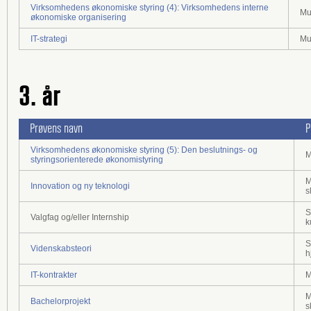
Virksomhedens økonomiske styring (4): Virksomhedens interne
Mu
økonomiske organisering
IT-strategi
Mu
3. år
Prøvens navn
P
Virksomhedens økonomiske styring (5): Den beslutnings- og
M
styringsorienterede økonomistyring
M
Innovation og ny teknologi
s
S
Valgfag og/eller Internship
k
S
Videnskabsteori
h
IT-kontrakter
M
M
Bachelorprojekt
s