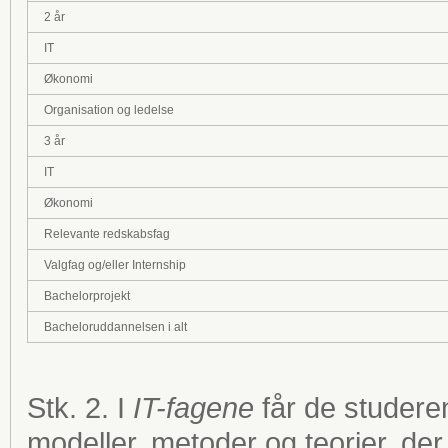
2 år
IT
Økonomi
Organisation og ledelse
3 år
IT
Økonomi
Relevante redskabsfag
Valgfag og/eller Internship
Bachelorprojekt
Bacheloruddannelsen i alt
Stk. 2. I
IT-
fagene
får de studere
modeller, metoder og teorier, der