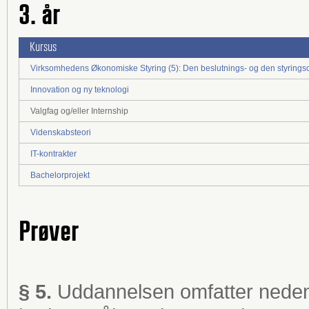
3. år
Kursus
Virksomhedens Økonomiske Styring (5): Den beslutnings- og den styrings
Innovation og ny teknologi
Valgfag og/eller Internship
Videnskabsteori
IT-kontrakter
Bachelorprojekt
Prøver
§ 5.
Uddannelsen omfatter neden