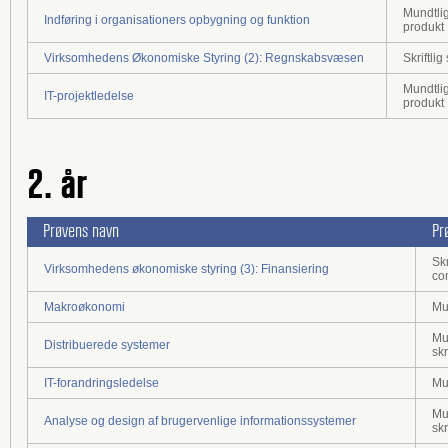
Mundtlig
Indføring i organisationers opbygning og funktion
produkt
Virksomhedens Økonomiske Styring (2): Regnskabsvæsen
Skriftli
Mundtlig
IT-projektledelse
produkt
2. år
Prøvens navn
Pr
Skr
Virksomhedens økonomiske styring (3): Finansiering
co
Makroøkonomi
Mu
Mu
Distribuerede systemer
skr
IT-forandringsledelse
Mu
Mu
Analyse og design af brugervenlige informationssystemer
skr