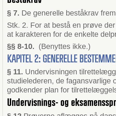
§ 7.
De generelle beståkrav fremg
Stk. 2. For at bestå en prøve der 
at karakteren for de enkelte delp
§§ 8-10.
(Benyttes ikke.)
KAPITEL 2: GENERELLE BESTEMM
§ 11.
Undervisningen tilrettelæg
studielederen, de fagansvarlige
godkender plan for tilrettelæggel
Undervisnings- og eksamenssp
§ 12.
Prøverne aflægges på dansk,