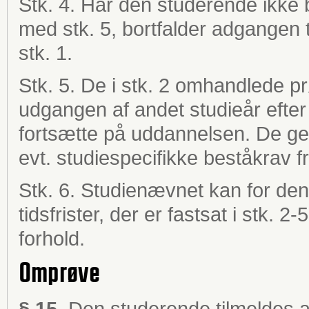
Stk. 4. Har den studerende ikke
med stk. 5, bortfalder adgangen t
stk. 1.
Stk. 5. De i stk. 2 omhandlede p
udgangen af andet studieår efter 
fortsætte på uddannelsen. De gen
evt. studiespecifikke beståkrav f
Stk. 6. Studienævnet kan for den
tidsfrister, der er fastsat i stk. 
forhold.
Omprøve
§ 15.
Den studerende tilmeldes au