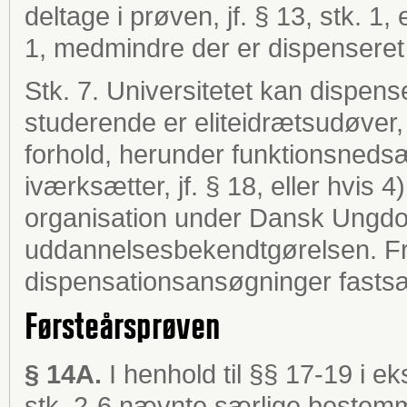
deltage i prøven, jf. § 13, stk. 1, 
1, medmindre der er dispenseret i
Stk. 7. Universitetet kan dispense
studerende er eliteidrætsudøver, 
forhold, herunder funktionsnedsæ
iværksætter, jf. § 18, eller hvis 4
organisation under Dansk Ungdo
uddannelsesbekendtgørelsen. Fri
dispensationsansøgninger fastsæt
Førsteårsprøven
§ 14A.
I henhold til §§ 17-19 i 
stk. 2-6 nævnte særlige bestemm