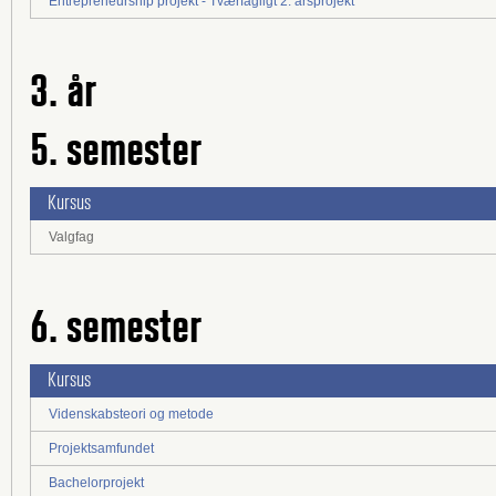
Entrepreneurship projekt - Tværfagligt 2. årsprojekt
3. år
5. semester
Kursus
Valgfag
6. semester
Kursus
Videnskabsteori og metode
Projektsamfundet
Bachelorprojekt