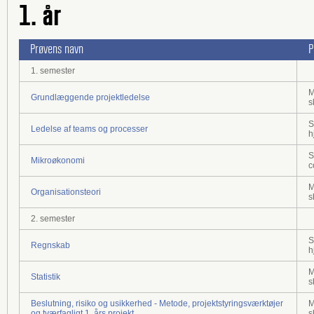
1. år
Prøvens navn
P
1. semester
M
Grundlæggende projektledelse
s
S
Ledelse af teams og processer
h
S
Mikroøkonomi
c
M
Organisationsteori
s
2. semester
S
Regnskab
h
M
Statistik
s
Beslutning, risiko og usikkerhed - Metode, projektstyringsværktøjer
M
og tværfagligt 1. års projekt
s