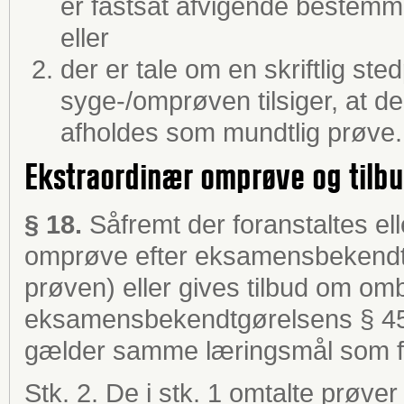
er fastsat afvigende bestem
eller
der er tale om en skriftlig ste
syge-/omprøven tilsiger, at 
afholdes som mundtlig prøve.
Ekstraordinær omprøve og ti
§ 18.
Såfremt der foranstaltes el
omprøve efter eksamensbekendtg
prøven) eller gives tilbud om 
eksamensbekendtgørelsens § 45 e
gælder samme læringsmål som f
Stk. 2. De i stk. 1 omtalte prøv