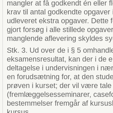
mangler at få godkendt én eller fle
krav til antal godkendte opgaver i
udleveret ekstra opgaver. Dette 
gjort forsøg i alle stillede opga
manglende aflevering skyldes sy
Stk. 3. Ud over de i § 5 omhandl
eksamensresultat, kan der i de en
deltagelse i undervisningen i næ
en forudsætning for, at den studer
prøven i kurset; der vil være ta
(fremlæggelsesseminarer, casefo
bestemmelser fremgår af kursus
kursus.