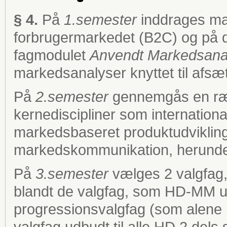
§ 4.
På
1.semester
inddrages ma
forbrugermarkedet (B2C) og på 
fagmodulet
Anvendt Markedsana
markedsanalyser knyttet til afs
På
2.semester
gennemgås en ræ
kernediscipliner som internation
markedsbaseret produktudvikling/
markedskommunikation, herunder 
På
3.semester
vælges 2 valgfag,
blandt de valgfag, som HD-MM u
progressionsvalgfag (som alene 
valgfag udbudt til alle HD 2.del