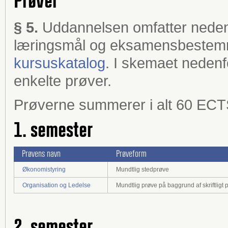
Prøver
§ 5.
Uddannelsen omfatter neden
læringsmål og eksamensbestemm
kursuskatalog
. I skemaet nedenfor
enkelte prøver.
Prøverne summerer i alt 60 ECT
1. semester
Prøvens navn
Prøveform
Økonomistyring
Mundtlig stedprøve
Organisation og Ledelse
Mundtlig prøve på baggrund af skriftligt 
2. semester