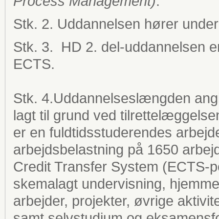
Process Management)
.
Stk. 2. Uddannelsen hører under
Stk. 3. HD 2. del-uddannelsen er
ECTS.
Stk. 4.Uddannelseslængden angiv
lagt til grund ved tilrettelæggel
er en fuldtidsstuderendes arbejde i
arbejdsbelastning på 1650 arbejd
Credit Transfer System (ECTS-po
skemalagt undervisning, hjemmefo
arbejder, projekter, øvrige aktivi
samt selvstudium og eksamensfo