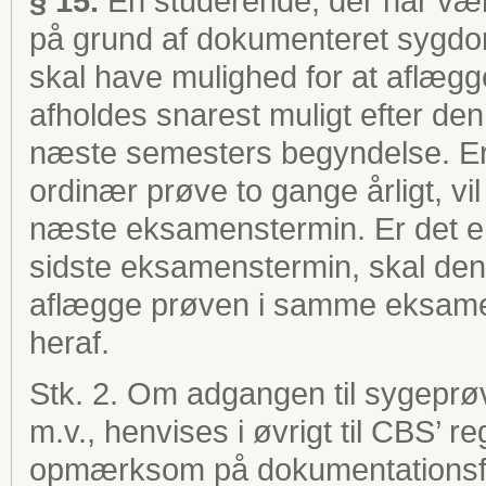
§ 15.
En studerende, der har vær
på grund af dokumenteret sygdo
skal have mulighed for at aflæg
afholdes snarest muligt efter den
næste semesters begyndelse. Er 
ordinær prøve to gange årligt, vil
næste eksamenstermin. Er det en
sidste eksamenstermin, skal den
aflægge prøven i samme eksamen
heraf.
Stk. 2. Om adgangen til sygeprøv
m.v., henvises i øvrigt til CBS’ r
opmærksom på dokumentationsfri