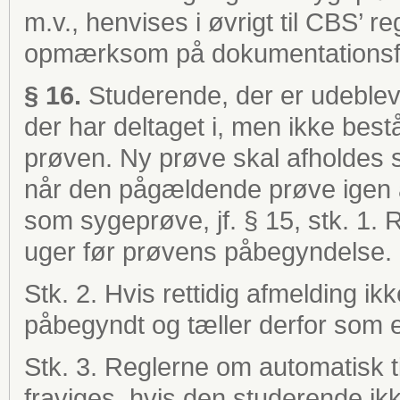
m.v., henvises i øvrigt til CBS’ r
opmærksom på dokumentationsfri
§ 16.
Studerende, der er udeblev
der har deltaget i, men ikke bestå
prøven. Ny prøve skal afholdes s
når den pågældende prøve igen af
som sygeprøve, jf. § 15, stk. 1. 
uger før prøvens påbegyndelse.
Stk. 2. Hvis rettidig afmelding i
påbegyndt og tæller derfor som e
Stk. 3. Reglerne om automatisk t
fraviges, hvis den studerende ikk