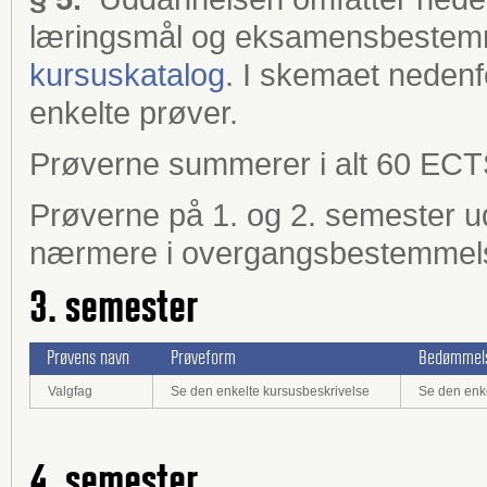
læringsmål og eksamensbestemm
kursuskatalog
. I skemaet nedenfor
enkelte prøver.
Prøverne summerer i alt 60 ECT
Prøverne på 1. og 2. semester 
nærmere i overgangsbestemmel
3. semester
Prøvens navn
Prøveform
Bedømmel
Valgfag
Se den enkelte kursusbeskrivelse
Se den enke
4. semester