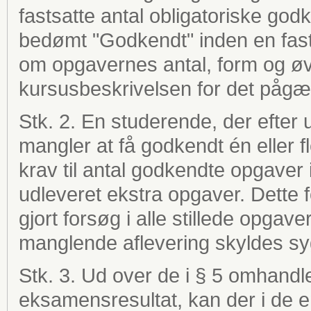
fastsatte antal obligatoriske go
bedømt "Godkendt" inden en fas
om opgavernes antal, form og øvr
kursusbeskrivelsen for det pågæ
Stk. 2. En studerende, der efter ud
mangler at få godkendt én eller fle
krav til antal godkendte opgaver i
udleveret ekstra opgaver. Dette 
gjort forsøg i alle stillede opga
manglende aflevering skyldes sy
Stk. 3. Ud over de i § 5 omhandl
eksamensresultat, kan der i de en